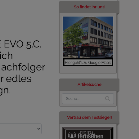
So findet ihr uns!
EVO 5.C.
ich
Nachfolger
r edles
Artikelsuche
gn.
Vertrau dem Testsieger!