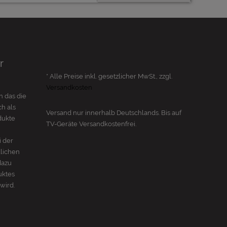
r
* Alle Preise inkl. gesetzlicher MwSt., zzgl.
Versandkosten
n das die
h als
Versand nur innerhalb Deutschlands. Bis auf
dukte
TV-Geräte
Versandkostenfrei.
i der
dlichen
dazu
uktes
wird.