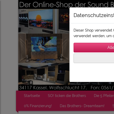
Datenschutzeins
Dieser Shop verwendet C
verwendet werden, um d
Startseite
SO! ticken die Brothers
Die 5 Pfeiler
0% Finanzierung!
Das Brothers- Dreamteam!
S