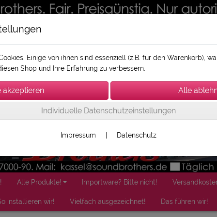
tellungen
ookies. Einige von ihnen sind essenziell (z.B. für den Warenkorb), 
iesen Shop und Ihre Erfahrung zu verbessern.
Individuelle Datenschutzeinstellungen
Impressum
|
Datenschutz
!
Alle Produkte!
Importware? Bitte nicht!
Versandkoste
o installieren wir!
Vielfach ausgezeichnet!
Das führen wir!