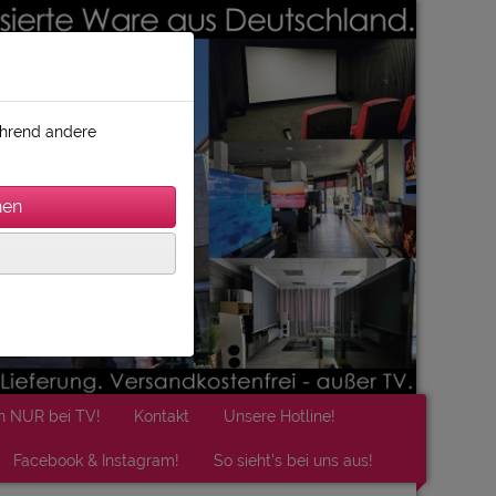
während andere
n NUR bei TV!
Kontakt
Unsere Hotline!
Facebook & Instagram!
So sieht's bei uns aus!