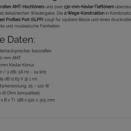
großen AMT-Hochtöners
und zwei
130-mm-Kevlar-Tieftönern
überzeug
d detailreichen Wiedergabe. Die
2-Wege-Konstruktion
in Kombinatio
ed Profiled Port (SLPP)
sorgt für saubere Bässe und einen druckvolle
kte und musikalische Feinheiten.
e Daten:
erlautsprecher, bassreflex
 70 mm AMT
30 mm Kevlar-Konus
+/-3 dB): 56 Hz – 24 kHz
89 dB (2.83 V @ 1 m)
ärkerleistung: 25 – 120 W
 (8 Ohm kompatibel)
 B x T): 188 x 520 x 305 mm