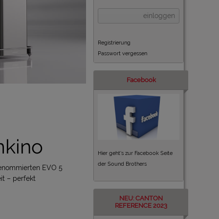
einloggen
Registrierung
Passwort vergessen
Facebook
mkino
Hier geht's zur Facebook Seite
der Sound Brothers
 renommierten EVO 5
it – perfekt
NEU: CANTON
REFERENCE 2023