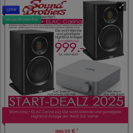
-568€
versandkostenfrei
Wiim Amp + ELAC Carina 243. Die wohl kleinste und günstigste
HighEnd-Anlage der Welt! Sol. Vorrat.
999,00 € *