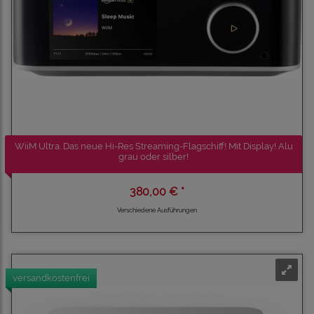
WiiM Ultra. Das neue Hi-Res Streaming-Flagschiff! Mit Display! Alu
grau oder silber!
380,00 € *
Verschiedene Ausführungen
versandkostenfrei