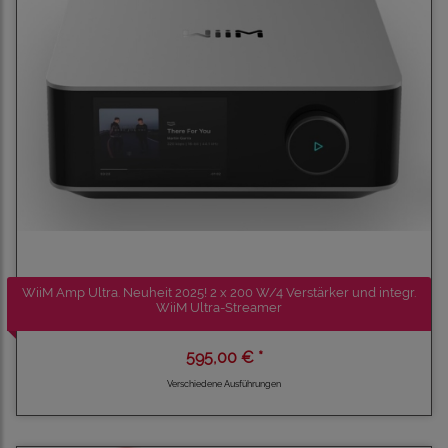
WiiM Amp Ultra. Neuheit 2025! 2 x 200 W/4 Verstärker und integr.
WiiM Ultra-Streamer
595,00 € *
Verschiedene Ausführungen