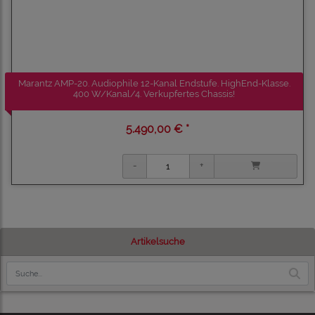
Marantz AMP-20. Audiophile 12-Kanal Endstufe. HighEnd-Klasse.
400 W/Kanal/4. Verkupfertes Chassis!
5.490,00 € *
Artikelsuche