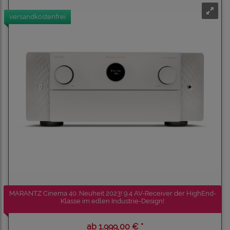
versandkostenfrei
MARANTZ Cinema 40. Neuheit 2023! 9.4 AV-Receiver der HighEnd-
Klasse im edlen Industrie-Design!
ab
1.999,00 € *