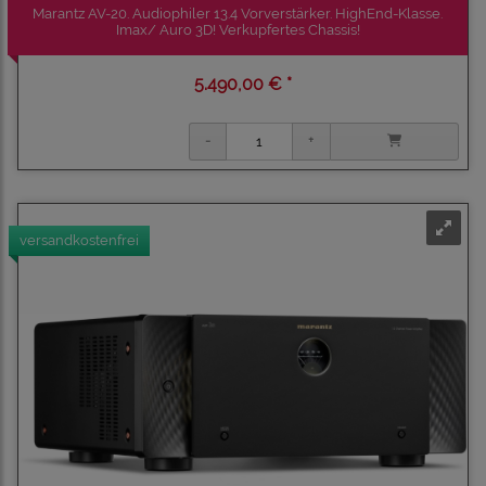
Marantz AV-20. Audiophiler 13.4 Vorverstärker. HighEnd-Klasse.
Imax/ Auro 3D! Verkupfertes Chassis!
5.490,00 € *
versandkostenfrei