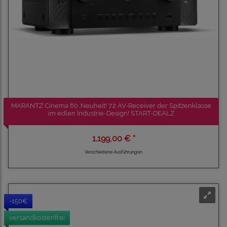
MARANTZ Cinema 60. Neuheit! 7.2 AV-Receiver der Spitzenklasse
im edlen Industrie-Design! START-DEALZ
1.199,00 € *
Verschiedene Ausführungen
-150€
versandkostenfrei