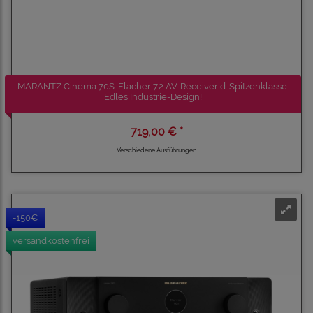
MARANTZ Cinema 70S. Flacher 7.2 AV-Receiver d. Spitzenklasse.
Edles Industrie-Design!
719,00 € *
Verschiedene Ausführungen
-150€
versandkostenfrei