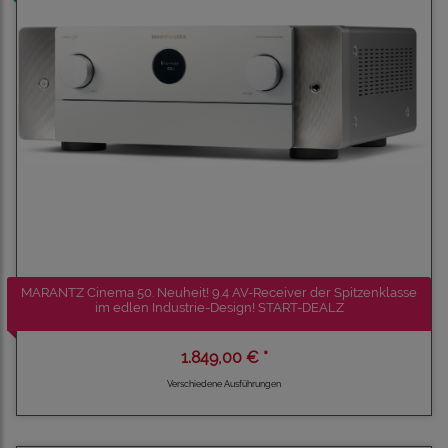
MARANTZ Cinema 50. Neuheit! 9.4 AV-Receiver der Spitzenklasse
im edlen Industrie-Design! START-DEALZ
1.849,00 € *
Verschiedene Ausführungen