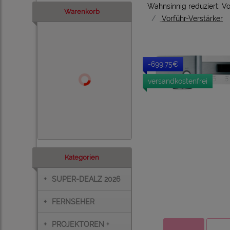
Wahnsinnig reduziert: 
Warenkorb
Vorführ-Verstärker
-699.75€
versandkostenfrei
Kategorien
+
SUPER-DEALZ 2026
+
FERNSEHER
+
PROJEKTOREN +