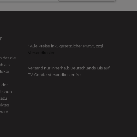
r
* Alle Preise inkl. gesetzlicher MwSt., zzgl.
Versandkosten
n das die
h als
Versand nur innerhalb Deutschlands. Bis auf
dukte
TV-Geräte
Versandkostenfrei.
i der
dlichen
dazu
uktes
wird.