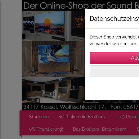
Datenschutzeins
Dieser Shop verwendet C
verwendet werden, um d
Startseite
SO! ticken die Brothers
Die 5 Pfeiler
0% Finanzierung!
Das Brothers- Dreamteam!
S