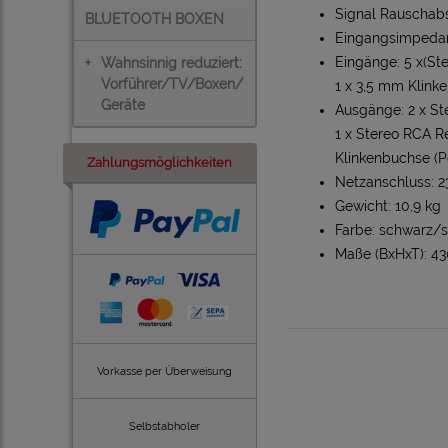
Signal Rauschabs
BLUETOOTH BOXEN
Eingangsimpeda
+
Wahnsinnig reduziert:
Eingänge: 5 x(St
Vorführer/TV/Boxen/
1 x 3,5 mm Klink
Geräte
Ausgänge: 2 x St
1 x Stereo RCA R
Klinkenbuchse (P
Zahlungsmöglichkeiten
Netzanschluss: 2
Gewicht: 10,9 kg
Farbe: schwarz/s
Maße (BxHxT): 43
Vorkasse per Überweisung
Selbstabholer