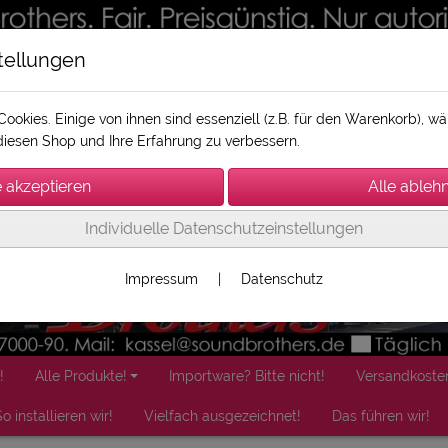
tellungen
ookies. Einige von ihnen sind essenziell (z.B. für den Warenkorb), 
iesen Shop und Ihre Erfahrung zu verbessern.
Individuelle Datenschutzeinstellungen
Impressum
|
Datenschutz
!
Alle Produkte!
Importware? Bitte nicht!
Versandkoste
o installieren wir!
Vielfach ausgezeichnet!
Das führen wir!