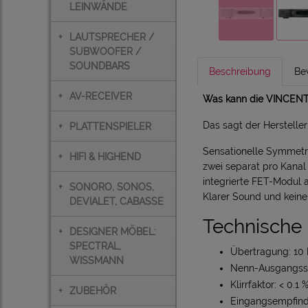
LEINWÄNDE
+
LAUTSPRECHER /
SUBWOOFER /
SOUNDBARS
Beschreibung
Be
+
AV-RECEIVER
Was kann die VINCENT 
Das sagt der Hersteller
+
PLATTENSPIELER
Sensationelle Symmetri
+
HIFI & HIGHEND
zwei separat pro Kanal 
integrierte FET-Modul 
+
SONORO, SONOS,
Klarer Sound und keine
DEVIALET, CABASSE
Technische
+
DESIGNER MÖBEL:
SPECTRAL,
Übertragung: 10 
WISSMANN
Nenn-Ausgangss
Klirrfaktor: < 0.1 
+
ZUBEHÖR
Eingangsempfind