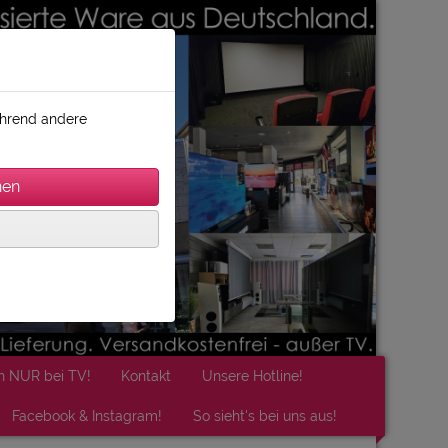
während andere
n NUR bei TV!
Kontakt
Unsere Hotline!
Facebook & Instagram!
So sieht's bei uns aus!