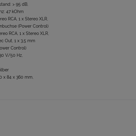
tand: > 95 dB,
nz: 47 kOhm
ereo RCA, 1 x Stereo XLR,
enbuchse (Power Control)
ereo RCA, 1 x Stereo XLR,
ec Out, 1 x 3,5 mm
ower Control)
30 V/50 Hz,
ilber
0 x 84 x 360 mm,