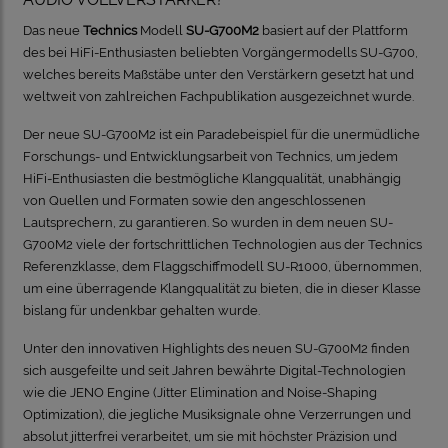
Das neue
Technics
Modell
SU-G700M2
basiert auf der Plattform
des bei HiFi-Enthusiasten beliebten Vorgängermodells SU-G700,
welches bereits Maßstäbe unter den Verstärkern gesetzt hat und
weltweit von zahlreichen Fachpublikation ausgezeichnet wurde.
Der neue SU-G700M2 ist ein Paradebeispiel für die unermüdliche
Forschungs- und Entwicklungsarbeit von Technics, um jedem
HiFi-Enthusiasten die bestmögliche Klangqualität, unabhängig
von Quellen und Formaten sowie den angeschlossenen
Lautsprechern, zu garantieren. So wurden in dem neuen SU-
G700M2 viele der fortschrittlichen Technologien aus der Technics
Referenzklasse, dem Flaggschiffmodell SU-R1000, übernommen,
um eine überragende Klangqualität zu bieten, die in dieser Klasse
bislang für undenkbar gehalten wurde.
Unter den innovativen Highlights des neuen SU-G700M2 finden
sich ausgefeilte und seit Jahren bewährte Digital-Technologien
wie die JENO Engine (Jitter Elimination and Noise-Shaping
Optimization), die jegliche Musiksignale ohne Verzerrungen und
absolut jitterfrei verarbeitet, um sie mit höchster Präzision und