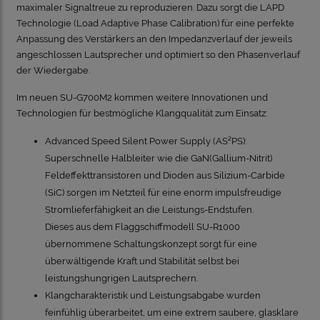
maximaler Signaltreue zu reproduzieren. Dazu sorgt die LAPD
Technologie (Load Adaptive Phase Calibration) für eine perfekte
Anpassung des Verstärkers an den Impedanzverlauf der jeweils
angeschlossen Lautsprecher und optimiert so den Phasenverlauf
der Wiedergabe.
Im neuen SU-G700M2 kommen weitere Innovationen und
Technologien für bestmögliche Klangqualität zum Einsatz:
Advanced Speed Silent Power Supply (AS²PS):
Superschnelle Halbleiter wie die GaN(Gallium-Nitrit)
Feldeffekttransistoren und Dioden aus Silizium-Carbide
(SiC) sorgen im Netzteil für eine enorm impulsfreudige
Stromlieferfähigkeit an die Leistungs-Endstufen.
Dieses aus dem Flaggschiffmodell SU-R1000
übernommene Schaltungskonzept sorgt für eine
überwältigende Kraft und Stabilität selbst bei
leistungshungrigen Lautsprechern.
Klangcharakteristik und Leistungsabgabe wurden
feinfühlig überarbeitet, um eine extrem saubere, glasklare