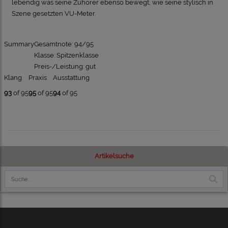
lebendig was seine Zuhörer ebenso bewegt, wie seine stylisch in
Szene gesetzten VU-Meter.
Summary
Gesamtnote: 94/95
Klasse: Spitzenklasse
Preis-/Leistung: gut
Klang
Praxis
Ausstattung
93
of 95
95
of 95
94
of 95
Artikelsuche