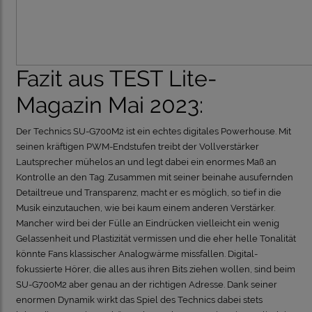
Fazit aus TEST Lite-
Magazin Mai 2023:
Der Technics SU-G700M2 ist ein echtes digitales Powerhouse. Mit
seinen kräftigen PWM-Endstufen treibt der Vollverstärker
Lautsprecher mühelos an und legt dabei ein enormes Maß an
Kontrolle an den Tag. Zusammen mit seiner beinahe ausufernden
Detailtreue und Transparenz, macht er es möglich, so tief in die
Musik einzutauchen, wie bei kaum einem anderen Verstärker.
Mancher wird bei der Fülle an Eindrücken vielleicht ein wenig
Gelassenheit und Plastizität vermissen und die eher helle Tonalität
könnte Fans klassischer Analogwärme missfallen. Digital-
fokussierte Hörer, die alles aus ihren Bits ziehen wollen, sind beim
SU-G700M2 aber genau an der richtigen Adresse. Dank seiner
enormen Dynamik wirkt das Spiel des Technics dabei stets