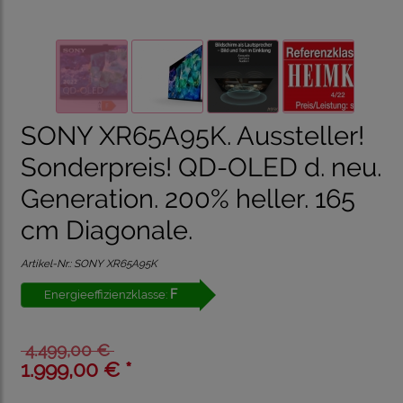
SONY XR65A95K. Aussteller!
Sonderpreis! QD-OLED d. neu.
Generation. 200% heller. 165
cm Diagonale.
Artikel-Nr.:
SONY XR65A95K
F
Energieeffizienzklasse:
4.499,00 €
1.999,00 € *