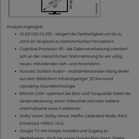
Produkt-Highlights:
OLED (QD-OLED) - steigert die Farbhelligkeit um bis zu
200% im Vergleich zu herkömmlichen Fernsehern
Cognitive Processor XR - die Datenverarbeitung orientiert
sich an der menschlichen Wahrnehmung für ein völlig
neues, mitreißendes Seh- und Hörerlebnis
Acoustic Surface Audio+ - multidimensionaler Klang direkt
aus dem Bildschirm mit einzigartiger 3D Surround
Upscaling-Soundtechnologie
BRAVIA CAM - optimiert die Bild- und Tonqualität, bietet die
Gestensteuerung, einen Videochat und viele weitere
unterhaltsame neue Funktionen
Dolby Vision, Dolby Atmos, Netflix Calibrated Mode, IMAX
Enhanced, HDR10, HLG
Google TV mit Google Assistant und Zugang zu
Mediatheken, YouTube sowie Google Play (Apps, Spiele,