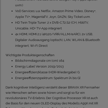
uvm.)
VoD Services: u.a. Netflix, Amazon Prime Video, Disney+,
Apple TV+, MagentaTV, Joyn, DAZN, Sky Ticket uvm.
HD Twin Triple Tuner: 2 x DVB-C,T2,S2 (CI+), HbbTV,
Unicable, HD+ TV-App integriert
4x HDMI, HDMI 2.1 (4K120/VRR/ALLM/eARC), 2x USB,
Digitaler Audioausgang (optisch), LAN, WLAN & Bluetooth
integriert, Wi-Fi Direct
Wichtigste Produkteigenschaften
Bildschirmdiagonale cm (cm): 164
Energy Label Version: 2019/2013
Energieeffizienzklasse (HDR-Wiedergabe): G
Energieeffizienzspektrum: Spektrum [A bis G]
Dank kognitiver Intelligenz versteht dieser BRAVIA XR Fernseher
wie Menschen sehen sowie hören und sorgt so für ein
revolutionäres TV-Erlebnis. Der Cognitive Processor XR ist auch
die Basis für den neuen OLED-Display des Modells A95K mit XR