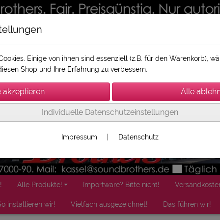
tellungen
ookies. Einige von ihnen sind essenziell (z.B. für den Warenkorb), 
iesen Shop und Ihre Erfahrung zu verbessern.
Individuelle Datenschutzeinstellungen
Impressum
|
Datenschutz
!
Alle Produkte!
Importware? Bitte nicht!
Versandkoste
o installieren wir!
Vielfach ausgezeichnet!
Das führen wir!