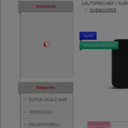
LAUTSPRECHER / SU
Warenkorb
SUBWOOFER
-150€
versandkostenfrei
Kategorien
+
SUPER-DEALZ 2026
+
FERNSEHER
+
PROJEKTOREN +