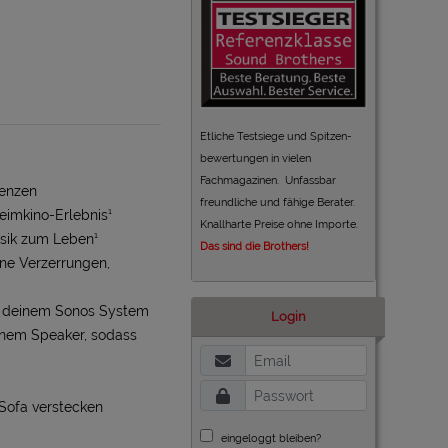
Etliche Testsiege und Spitzen-
bewertungen in vielen
Fachmagazinen. Unfassbar
uenzen
freundliche und fähige Berater.
eimkino-Erlebnis¹
Knallharte Preise ohne Importe.
sik zum Leben¹
Das sind die Brothers!
hne Verzerrungen,
u deinem Sonos System
Login
inem Speaker, sodass
 Sofa verstecken
eingeloggt bleiben?