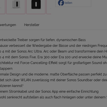
teilen
wertungen
Hersteller
ntwickelte Treiber sorgen für tiefen, dynamischen Bass
häuse verbessert die Wiedergabe der Bässe und der niedrigen Freq
 4 mit der Sonos Arc Ultra, Arc oder Beam und transformiere dein H
 4 mit dem Sonos Five, Era 300 oder Era 100 und erwecke deine Mu
chitektur mit Force-Cancelling-Effekt sorgt für großartigen Sound o
lappern
chmale Design und die moderne, matte Oberfläche passen perfekt z
det sich über WLAN zuverlässig mit deiner Sonos Soundbar oder de
atzieren kannst¹
einem Stromkabel und der Sonos App eine einfache Einrichtung
wohl senkrecht aufstellen als auch flach hinlegen oder unter deinem