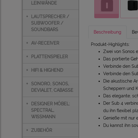
LEINWÄNDE
+
LAUTSPRECHER /
SUBWOOFER /
SOUNDBARS
Beschreibung
Be
+
AV-RECEIVER
Produkt-Highlights:
Zwei von Sonos e
+
PLATTENSPIELER
Das portierte Ge
Verbinde den Sub
+
HIFI & HIGHEND
Verbinde den Sub
Die akustische Ar
+
SONORO, SONOS,
Scheppern und K
DEVIALET, CABASSE
Das elegante, s
Der Sub 4 verbin
+
DESIGNER MÖBEL:
SPECTRAL,
du ihn flexibel pl
WISSMANN
Genieße mit nur 
Du kannst ihn so
+
ZUBEHÖR