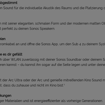
 abgestimmt
n Sound für die individuelle Akustik des Raums und die Platzierung 
ich mit seiner eleganten, schmalen Form und der modernen matten Ob
 perfekt zu deinen Sonos Speakern.
elen
Stromkabel an und öffne die Sonos App, um den Sub 4 zu deinem Sys
e es dir gefällt
ch über WLAN zuverlässig mit deiner Sonos Soundbar oder deinem S
eren kannst – du kannst ihn sogar auf die Seite legen und unter dein
t der Arc Ultra oder der Arc und genieße mitreißenden Kino Sound m
t, dass du zuhause und nicht im Kino bist.¹
rkungen
er Materialien und ist energieeffizienter als vorherige Generationen.