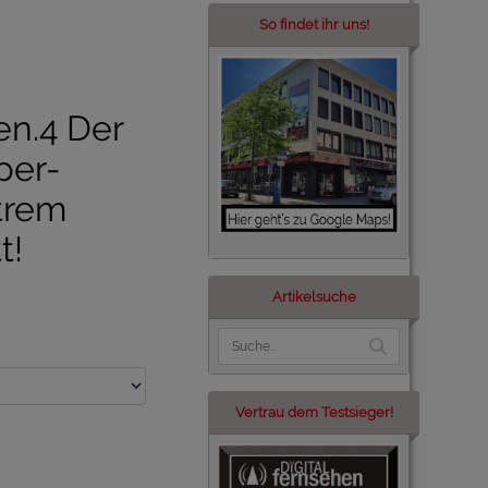
So findet ihr uns!
n.4 Der
per-
trem
t!
Artikelsuche
Vertrau dem Testsieger!