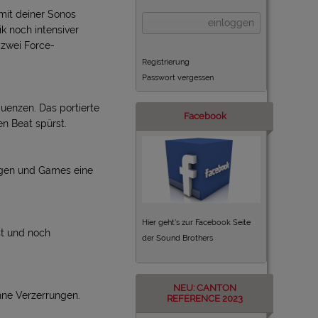
mit deiner Sonos
einloggen
 noch intensiver
 zwei Force-
Registrierung
Passwort vergessen
uenzen. Das portierte
Facebook
n Beat spürst.
ngen und Games eine
Hier geht's zur Facebook Seite
st und noch
der Sound Brothers
NEU: CANTON
hne Verzerrungen.
REFERENCE 2023