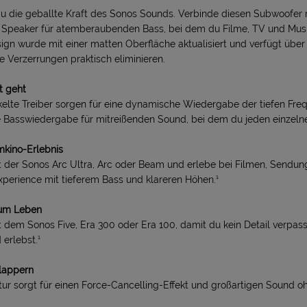
u die geballte Kraft des Sonos Sounds. Verbinde diesen Subwoofer 
Speaker für atemberaubenden Bass, bei dem du Filme, TV und Musik
sign wurde mit einer matten Oberfläche aktualisiert und verfügt über
ie Verzerrungen praktisch eliminieren.
t geht
elte Treiber sorgen für eine dynamische Wiedergabe der tiefen Freq
 Basswiedergabe für mitreißenden Sound, bei dem du jeden einzelne
mkino-Erlebnis
t der Sonos Arc Ultra, Arc oder Beam und erlebe bei Filmen, Sendu
perience mit tieferem Bass und klareren Höhen.¹
zum Leben
 dem Sonos Five, Era 300 oder Era 100, damit du kein Detail verpas
erlebst.¹
lappern
ktur sorgt für einen Force-Cancelling-Effekt und großartigen Sound o