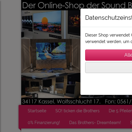
Datenschutzeins
Dieser Shop verwendet C
verwendet werden, um d
Startseite
SO! ticken die Brothers
Die 5 Pfeiler
0% Finanzierung!
Das Brothers- Dreamteam!
S