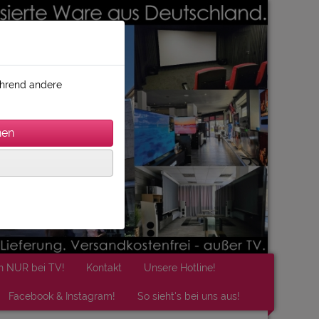
während andere
n NUR bei TV!
Kontakt
Unsere Hotline!
Facebook & Instagram!
So sieht's bei uns aus!