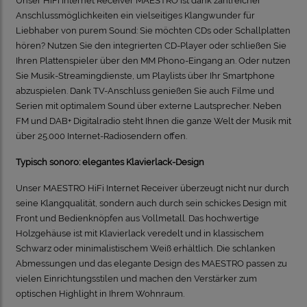
Unser HiFi Internet Receiver MAESTRO ist dank zahlreicher
Anschlussmöglichkeiten ein vielseitiges Klangwunder für
Liebhaber von purem Sound: Sie möchten CDs oder Schallplatten
hören? Nutzen Sie den integrierten CD-Player oder schließen Sie
Ihren Plattenspieler über den MM Phono-Eingang an. Oder nutzen
Sie Musik-Streamingdienste, um Playlists über Ihr Smartphone
abzuspielen. Dank TV-Anschluss genießen Sie auch Filme und
Serien mit optimalem Sound über externe Lautsprecher. Neben
FM und DAB+ Digitalradio steht Ihnen die ganze Welt der Musik mit
über 25.000 Internet-Radiosendern offen.
Typisch sonoro: elegantes Klavierlack-Design
Unser MAESTRO HiFi Internet Receiver überzeugt nicht nur durch
seine Klangqualität, sondern auch durch sein schickes Design mit
Front und Bedienknöpfen aus Vollmetall. Das hochwertige
Holzgehäuse ist mit Klavierlack veredelt und in klassischem
Schwarz oder minimalistischem Weiß erhältlich. Die schlanken
Abmessungen und das elegante Design des MAESTRO passen zu
vielen Einrichtungsstilen und machen den Verstärker zum
optischen Highlight in Ihrem Wohnraum.