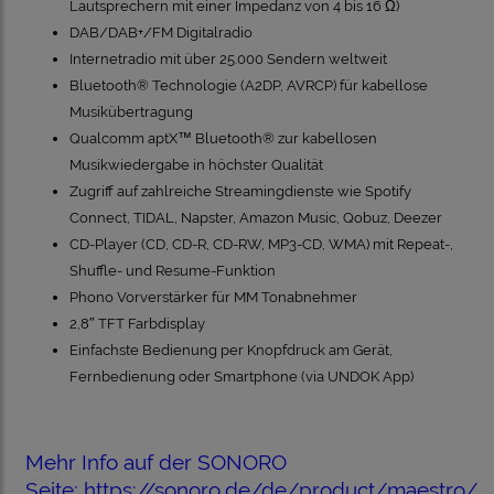
Lautsprechern mit einer Impedanz von 4 bis 16 Ω)
DAB/DAB+/FM Digitalradio
Internetradio mit über 25.000 Sendern weltweit
Bluetooth® Technologie (A2DP, AVRCP) für kabellose
Musikübertragung
Qualcomm aptX™ Bluetooth® zur kabellosen
Musikwiedergabe in höchster Qualität
Zugriff auf zahlreiche Streamingdienste wie Spotify
Connect, TIDAL, Napster, Amazon Music, Qobuz, Deezer
CD-Player (CD, CD-R, CD-RW, MP3-CD, WMA) mit Repeat-,
Shuffle- und Resume-Funktion
Phono Vorverstärker für MM Tonabnehmer
2,8″ TFT Farbdisplay
Einfachste Bedienung per Knopfdruck am Gerät,
Fernbedienung oder Smartphone (via UNDOK App)
Mehr Info auf der SONORO
Seite:
https://sonoro.de/de/product/maestro/