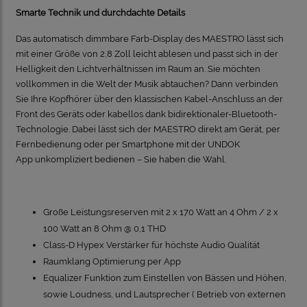
Smarte Technik und durchdachte Details
Das automatisch dimmbare Farb-Display des MAESTRO lässt sich
mit einer Größe von 2,8 Zoll leicht ablesen und passt sich in der
Helligkeit den Lichtverhältnissen im Raum an. Sie möchten
vollkommen in die Welt der Musik abtauchen? Dann verbinden
Sie Ihre Kopfhörer über den klassischen Kabel-Anschluss an der
Front des Geräts oder kabellos dank bidirektionaler-Bluetooth-
Technologie. Dabei lässt sich der MAESTRO direkt am Gerät, per
Fernbedienung oder per Smartphone mit der
UNDOK
App
unkompliziert bedienen – Sie haben die Wahl.
Große Leistungsreserven mit 2 x 170 Watt an 4 Ohm / 2 x
100 Watt an 8 Ohm @ 0,1 THD
Class-D Hypex Verstärker für höchste Audio Qualität
Raumklang Optimierung per App
Equalizer Funktion zum Einstellen von Bässen und Höhen,
sowie Loudness, und Lautsprecher ( Betrieb von externen