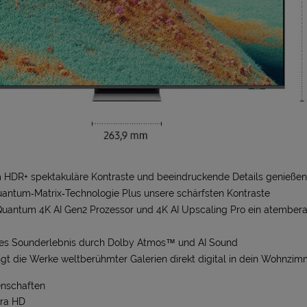
 HDR+ spektakuläre Kontraste und beeindruckende Details genießen
uantum‑Matrix‑Technologie Plus unsere schärfsten Kontraste
Quantum 4K AI Gen2 Prozessor und 4K AI Upscaling Pro ein atember
les Sounderlebnis durch Dolby Atmos™ und AI Sound
ingt die Werke weltberühmter Galerien direkt digital in dein Wohnzim
enschaften
tra HD