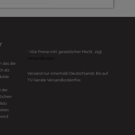
r
* Alle Preise inkl. gesetzlicher MwSt., zzgl.
Versandkosten
n das die
h als
Versand nur innerhalb Deutschlands. Bis auf
dukte
TV-Geräte
Versandkostenfrei.
i der
dlichen
dazu
uktes
wird.