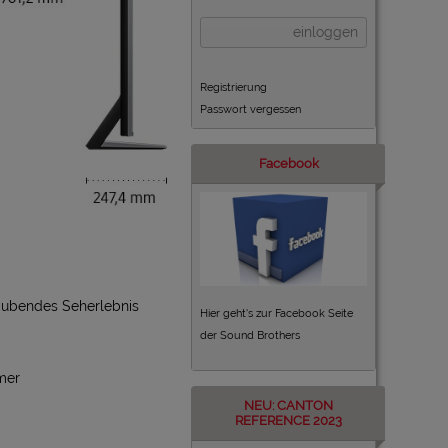
einloggen
Registrierung
Passwort vergessen
Facebook
aubendes Seherlebnis
Hier geht's zur Facebook Seite
der Sound Brothers
mer
NEU: CANTON
REFERENCE 2023