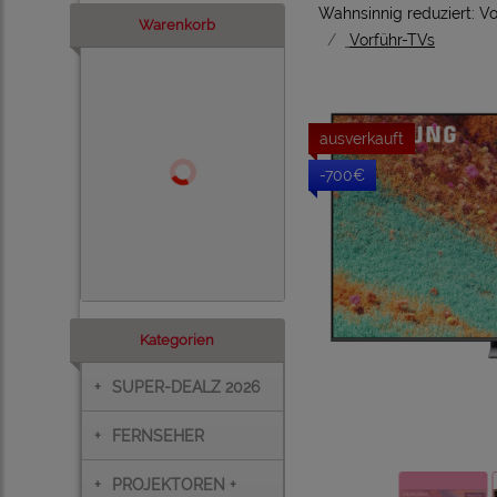
Wahnsinnig reduziert: 
Warenkorb
Vorführ-TVs
ausverkauft
-700€
Kategorien
+
SUPER-DEALZ 2026
+
FERNSEHER
+
PROJEKTOREN +