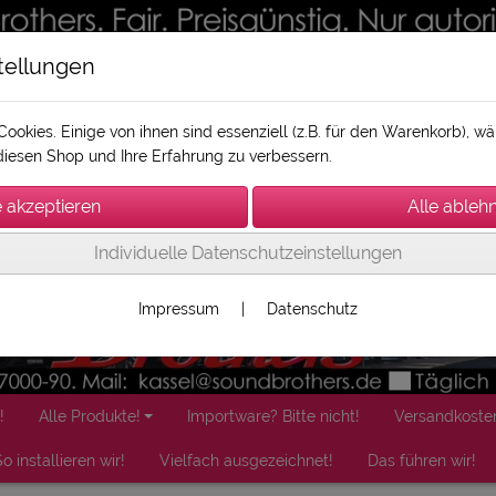
tellungen
ookies. Einige von ihnen sind essenziell (z.B. für den Warenkorb), 
iesen Shop und Ihre Erfahrung zu verbessern.
Individuelle Datenschutzeinstellungen
Impressum
|
Datenschutz
!
Alle Produkte!
Importware? Bitte nicht!
Versandkoste
o installieren wir!
Vielfach ausgezeichnet!
Das führen wir!