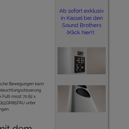
Ab sofort exklusiv
in Kassel bei den
Sound Brothers
(Klick hier!):
Rasche Bewegungen kann
Beleuchtungssteuerung
 Fuß) misst 70,62 x
g GQ55QN85FAU unter
ngen.
 mit dem