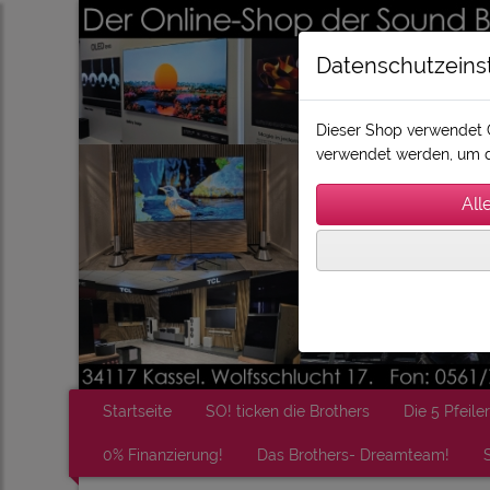
Datenschutzeins
Dieser Shop verwendet C
verwendet werden, um d
Startseite
SO! ticken die Brothers
Die 5 Pfeiler
0% Finanzierung!
Das Brothers- Dreamteam!
S