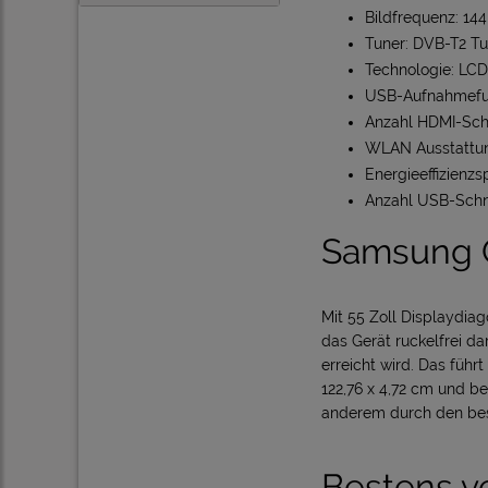
Bildfrequenz: 14
Tuner: DVB-T2 Tu
Technologie: LCD
USB-Aufnahmefun
Anzahl HDMI-Schni
WLAN Ausstattun
Energieeffizienzs
Anzahl USB-Schni
Samsung
Mit 55 Zoll Displaydi
das Gerät ruckelfrei d
erreicht wird. Das füh
122,76 x 4,72 cm und b
anderem durch den beso
Bestens v