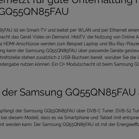
 GQ55QN85FAU
AU ist ein Smart-TV und bietet per WLAN und per Ethernet einen
 macht das Gerät Video on Demand, HbbTV, die Nutzung von Online 
4 HDMI-Anschlüsse werden zum Beispiel Laptop und Blu-Ray-Playe
ng kann der Samsung GQ55QN85FAU über passende Geräte gesteue
chnittstelle stehen zusätzlich 2 USB-Buchsen bereit, worüber Sie d
edergabe nutzen können. Ein CI+ Modulschacht ist beim Samsung
et der Samsung GQ55QN85FAU
fängt der Samsung GQ55QN85FAU über DVB-C Tuner, DVB-S2 Tune
t bei diesem Modell, dass es via Smartphone und Tablet (mit entspr
nt werden kann. Der Samsung GQ55QN85FAU ist mit der Energieeffiz