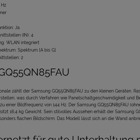
4 Hz
ner
ktion: Ja
ttstellen (IN): 4
g: WLAN integriert
pektrum: Spektrum [A bis G]
ttstellen: 2
 GQ55QN85FAU
agonale zählt der Samsung GQ55QN85FAU zu den kleinen Geräten. 
arstellen, was durch Verfahren wie Panelschaltgeschwindigkeit und 
rt zu einer Bildfrequenz von 144 Hz. Der Samsung GQ55QN85FAU (ohne
esitzt 16,4 kg Gewicht. Sein stilvolles Aussehen erhält der Samsun
nders flachen Bildschirm. Das Modell lässt sich an die Wand anbri
ernetzt für gute Unterhaltung