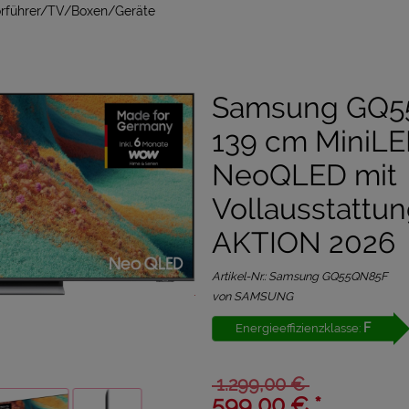
Vorführer/TV/Boxen/Geräte
Samsung GQ5
139 cm MiniLE
NeoQLED mit
Vollausstattu
AKTION 2026
Artikel-Nr.:
Samsung GQ55QN85F
von SAMSUNG
F
Energieeffizienzklasse:
1.299,00 €
599,00 € *