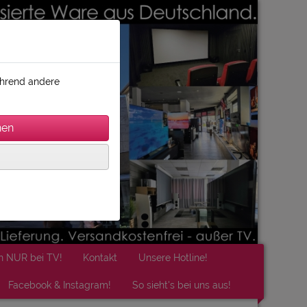
während andere
n NUR bei TV!
Kontakt
Unsere Hotline!
Facebook & Instagram!
So sieht's bei uns aus!