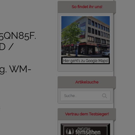
So findet ihr uns!
5QN85F.
D /
ng. WM-
Artikelsuche
Vertrau dem Testsieger!