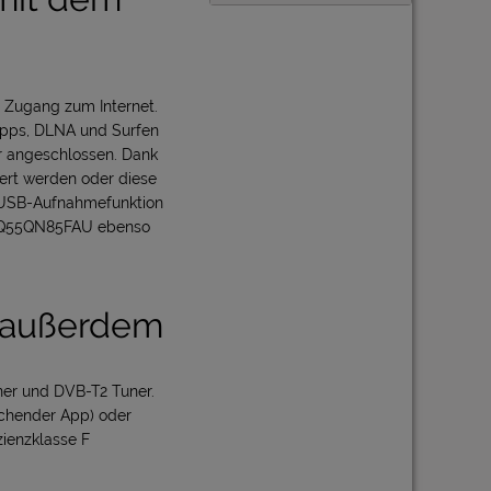
 Zugang zum Internet.
Apps, DLNA und Surfen
r angeschlossen. Dank
rt werden oder diese
ie USB-Aufnahmefunktion
 GQ55QN85FAU ebenso
 außerdem
r und DVB-T2 Tuner.
echender App) oder
ienzklasse F