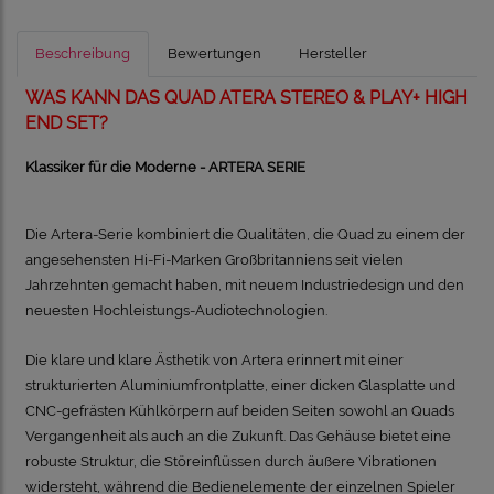
Beschreibung
Bewertungen
Hersteller
WAS KANN DAS QUAD ATERA STEREO & PLAY+ HIGH
END SET?
Klassiker für die Moderne - ARTERA SERIE
Die Artera-Serie kombiniert die Qualitäten, die Quad zu einem der
angesehensten Hi-Fi-Marken Großbritanniens seit vielen
Jahrzehnten gemacht haben, mit neuem Industriedesign und den
neuesten Hochleistungs-Audiotechnologien.
Die klare und klare Ästhetik von Artera erinnert mit einer
strukturierten Aluminiumfrontplatte, einer dicken Glasplatte und
CNC-gefrästen Kühlkörpern auf beiden Seiten sowohl an Quads
Vergangenheit als auch an die Zukunft.
Das Gehäuse bietet eine
robuste Struktur, die Störeinflüssen durch äußere Vibrationen
widersteht, während die Bedienelemente der einzelnen Spieler