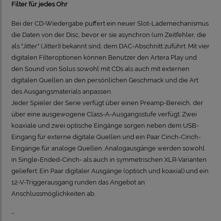
Filter für jedes Ohr
Bei der CD-Wiedergabe puffert ein neuer Slot-Lademechanismus
die Daten von der Disc, bevor er sie asynchron (um Zeitfehler, die
als "Jitter" (Jitter)) bekannt sind, dem DAC-Abschnitt zuführt.
Mit vier
digitalen Filteroptionen können Benutzer den Artera Play und
den Sound von Solus sowohl mit CDs als auch mit externen
digitalen Quellen an den persönlichen Geschmack und die Art
des Ausgangsmaterials anpassen.
Jeder Spieler der Serie verfügt über einen Preamp-Bereich, der
über eine ausgewogene Class-A-Ausgangsstufe verfügt.
Zwei
koaxiale und zwei optische Eingänge sorgen neben dem USB-
Eingang für externe digitale Quellen und ein Paar Cinch-Cinch-
Eingänge für analoge Quellen.
Analogausgänge werden sowohl
in Single-Ended-Cinch- als auch in symmetrischen XLR-Varianten
geliefert.
Ein Paar digitaler Ausgänge (optisch und koaxial) und ein
12-V-Triggerausgang runden das Angebot an
Anschlussmöglichkeiten ab.
-