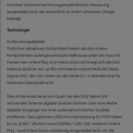
mit einer intuitiven berührungsempfindlichen Steuerung
ausgestattet sind, die wesentlich zu ihrem schlanken Design
beiträgt.
Technologie
Hi-Res-Kompatibilität
Trotz ihrer attraktiven Schlichtheit bieten die drei Artera-
Komponenten außergewöhnliche Raffinesse unter der Haut.
Im
Herzen des Artera Play und Artera Solus schmiegt sich die ESS
Sabre32 9018 an;
ein 32-Bit-Acht-Kanal-Hybrid-Multi-Bit-Delta-
Sigma-DAC, der von vielen als der beste D / A-Wandlerchip für
Stereoton betrachtet wird.
Dies ist die erste Serie von Quad, die den ESS Sabre DAC
verwendet. Externe digitale Quellen können über eine Reihe
digitaler Eingänge von ihrer außergewöhnlichen Qualität
profitieren.
Dazu gehören USB mit Unterstützung für PCM-Daten
bis zu 32 Bit / 384 kHz sowie DSD64 / 128/256, wodurch Artera
Play + und Artera Solus vollständig ausgestattet sind, um die