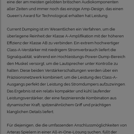
eine der am meisten gelobten britischen Audiokomponenten
aller Zeiten und immer noch das einzige Amp-Design, das einen
Queen's Award für Technological erhalten hat Leistung.
Current Dumping ist im Wesentlichen ein Verfahren, um die
überlegene Reinheit der Klasse A-Amplifikation mit der höheren
Effizienz der Klasse AB zu verbinden. Ein extrem hochwertiger
Class-A-Verstärker mit niedrigem Stromverbrauch liefert die
Signalqualität, während ein Hochleistungs-Power-Dump-Bereich
den Muskel versorgt, um die Lautsprecher unter Kontrolle zu
halten. Diese beiden Verstärkerschaltungen werden über ein
Präzisionsnetzwerk kombiniert, um die Leistung des Class-A-
Ausgangs perfekt der Leistung des Stromdumpers aufzuzwingen.
Das Ergebnis ist ein relativ kompakter und kühl laufender
Leistungsverstärker, der eine faszinierende Kombination aus
dynamischer Kraft, spitzenähnlichem Griff und prächtigen
klanglichen Details liefert.
Für diejenigen, die die umfassenden Anschlussmöglichkeiten von
Arteras Spielern in einer All-in-One-Lösung suchen, füllt der