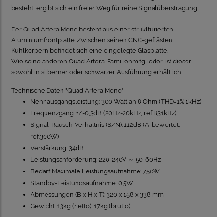
besteht, ergibt sich ein freier Weg für reine Signalüberstragung.
Der Quad Artera Mono besteht aus einer struklturierten
Aluminiumfrontplatte. Zwischen seinen CNC-gefrästen
Kühlkörpern befindet sich eine eingelegte Glasplatte.
Wie seine anderen Quad Artera-Familienmitglieder, ist dieser
sowohl in silberner oder schwarzer Ausführung erhältlich.
Technische Daten "Quad Artera Mono"
Nennausgangsleistung: 300 Watt an 8 Ohm (THD=1%,1kHz)
Frequenzgang: +/-0,3dB (20Hz-20kHz, ref.B31kHz)
Signal-Rausch-Verhältnis (S/N): 112dB (A-bewertet,
ref.300W)
Verstärkung: 34dB
Leistungsanforderung: 220-240V ～ 50-60Hz
Bedarf Maximale Leistungsaufnahme: 750W
Standby-Leistungsaufnahme: 0.5W
Abmessungen (B x H x T): 320 x 158 x 338 mm
Gewicht: 13kg (netto), 17kg (brutto)