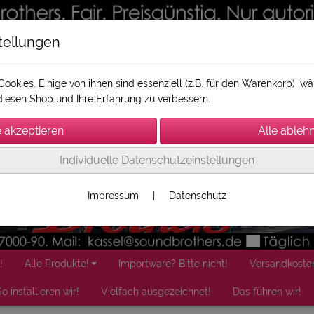
tellungen
ookies. Einige von ihnen sind essenziell (z.B. für den Warenkorb), 
iesen Shop und Ihre Erfahrung zu verbessern.
Individuelle Datenschutzeinstellungen
Impressum
|
Datenschutz
!
Alle Produkte!
Importware? Bitte nicht!
Versandkoste
o installieren wir!
Vielfach ausgezeichnet!
Das führen wir!