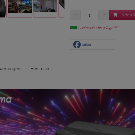
in den 
[*2]
Lieferzeit: 1 bis 3 Tage
teilen
wertungen
Hersteller