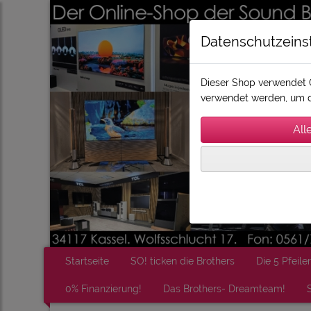
Datenschutzeins
Dieser Shop verwendet C
verwendet werden, um d
Startseite
SO! ticken die Brothers
Die 5 Pfeiler
0% Finanzierung!
Das Brothers- Dreamteam!
S