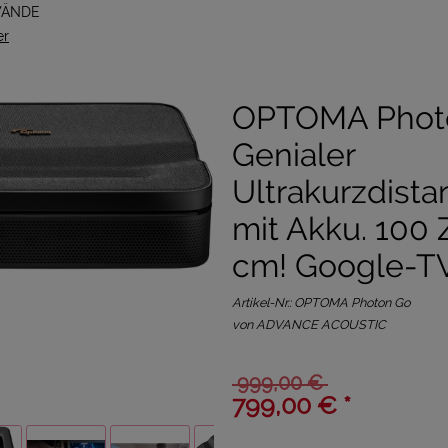
WÄNDE
er
OPTOMA Phot
Genialer
Ultrakurzdist
mit Akku. 100 
cm! Google-TV
Artikel-Nr.:
OPTOMA Photon Go
von ADVANCE ACOUSTIC
999,00 €
799,00 € *