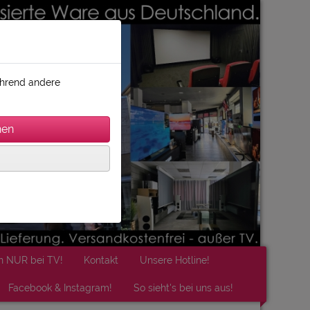
während andere
n NUR bei TV!
Kontakt
Unsere Hotline!
Facebook & Instagram!
So sieht's bei uns aus!