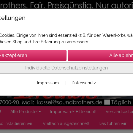
tellungen
ookies. Einige von ihnen sind essenziell (z.B. für den Warenkorb), 
iesen Shop und Ihre Erfahrung zu verbessern.
Individuelle Datenschutzeinstellungen
Impressum
|
Datenschutz
!
Alle Produkte!
Importware? Bitte nicht!
Versandkoste
o installieren wir!
Vielfach ausgezeichnet!
Das führen wir!