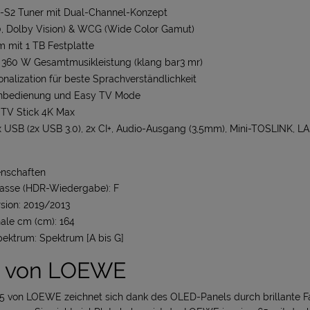
-S2 Tuner mit Dual-Channel-Konzept
, Dolby Vision) & WCG (Wide Color Gamut)
 mit 1 TB Festplatte
 360 W Gesamtmusikleistung (klang bar3 mr)
nalization für beste Sprachverständlichkeit
rnbedienung und Easy TV Mode
e TV Stick 4K Max
3x USB (2x USB 3.0), 2x CI+, Audio-Ausgang (3,5mm), Mini-TOSLINK, 
enschaften
klasse (HDR-Wiedergabe): F
sion: 2019/2013
ale cm (cm): 164
pektrum: Spektrum [A bis G]
65 von LOEWE
65 von LOEWE zeichnet sich dank des OLED-Panels durch brillante F