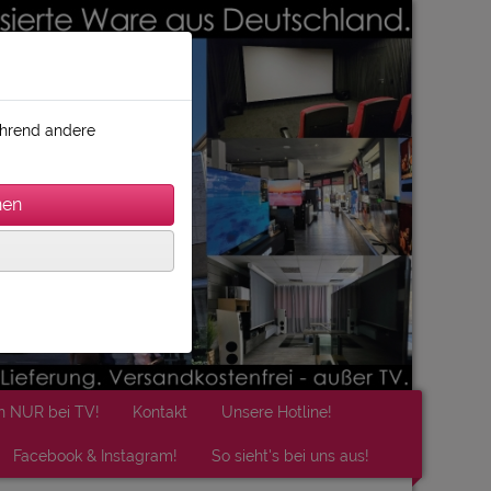
während andere
n NUR bei TV!
Kontakt
Unsere Hotline!
Facebook & Instagram!
So sieht's bei uns aus!