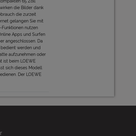
 kompakten 65 Zoll
wirken die Bilder dank
brauch die zurzeit
ernet gelangen Sie mit
-Funktionen nutzen
Online Apps und Surfen
er angeschlossen. Da
 bedient werden und
latte aufzunehmen oder
ht ist beim LOEWE
st sich dieses Modell
 bedienen. Der LOEWE
r