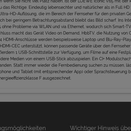
m wenn Sie nicht viel Platz haben, ist der LOEWE iconic v.65 mit der
das Richtige. Eindeutig lebensechter und natürlicher als in Full HD 
tra-HD-Auflösung, die im Bereich der Fernseher für den privaten Ge
Auch bei geringem Betrachtungsabstand bleibt das Bild scharf. Ins Int
 ohne Probleme via WLAN und via Ethernet, wodurch sich Smart-TV
schluss macht das Gerät Video on Demand, HbbTV, die Nutzung von 
4 HDMI-Anschlüsse werden beispielsweise Laptop und Blu-Ray-Play
 HDMI-CEC unterstützt, können passende Geräte über den Fernseher
ßerdem 1 USB-Schnittstelle zur Verfügung, um Filme auf eine Festp
ndere Medien von einem USB-Stick abzuspielen. Ein CI+ Modulschac
handen. Statt immer wieder die Fernbedienung suchen zu müssen, läs
tphone und Tablet (mit entsprechender App) oder Sprachsteuerung
Energieeffizienzklasse F ausgezeichnet.
ngsmöglichkeiten
Wichtiger Hinweis übe