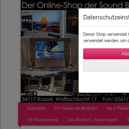
Datenschutzeins
Dieser Shop verwendet C
verwendet werden, um d
Startseite
SO! ticken die Brothers
Die 5 Pfeiler
0% Finanzierung!
Das Brothers- Dreamteam!
S