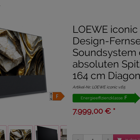
E
LOEWE iconic 
Design-Fernse
Soundsystem 
absoluten Spit
164 cm Diagon
Artikel-Nr.:
LOEWE iconic v.65
F
Energieeffizienzklasse:
7.999,00 € *
in den 