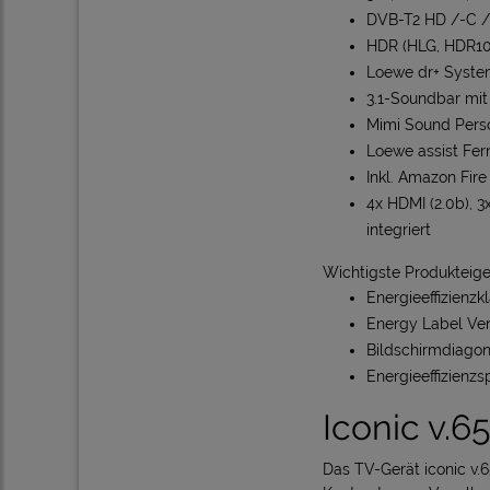
DVB-T2 HD /-C /
HDR (HLG, HDR10
Loewe dr+ System
3.1-Soundbar mit
Mimi Sound Perso
Loewe assist Fe
Inkl. Amazon Fir
4x HDMI (2.0b), 
integriert
Wichtigste Produkteig
Energieeffizienz
Energy Label Ver
Bildschirmdiagon
Energieeffizienzs
Iconic v.
Das TV-Gerät iconic v.