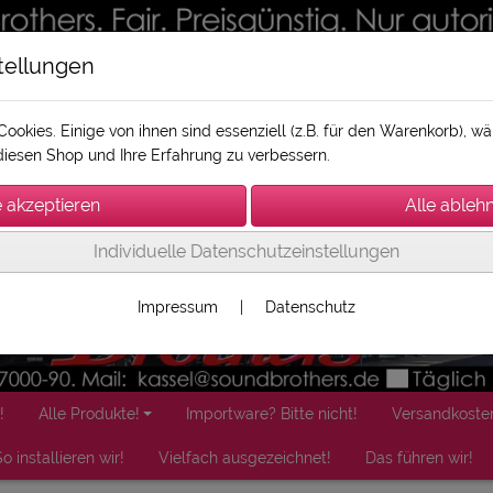
tellungen
ookies. Einige von ihnen sind essenziell (z.B. für den Warenkorb), 
iesen Shop und Ihre Erfahrung zu verbessern.
Individuelle Datenschutzeinstellungen
Impressum
|
Datenschutz
!
Alle Produkte!
Importware? Bitte nicht!
Versandkoste
o installieren wir!
Vielfach ausgezeichnet!
Das führen wir!