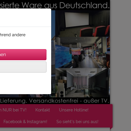
während andere
n NUR bei TV!
Kontakt
Unsere Hotline!
Facebook & Instagram!
So sieht's bei uns aus!