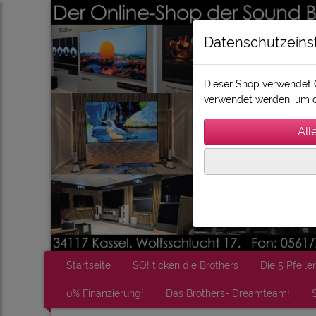
Datenschutzeins
Dieser Shop verwendet C
verwendet werden, um d
Startseite
SO! ticken die Brothers
Die 5 Pfeiler
0% Finanzierung!
Das Brothers- Dreamteam!
S