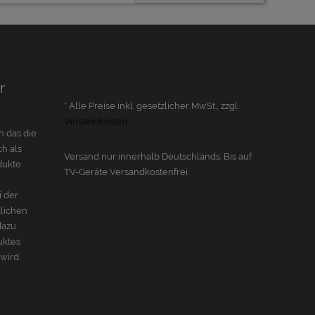
r
* Alle Preise inkl. gesetzlicher MwSt., zzgl.
Versandkosten
n das die
h als
Versand nur innerhalb Deutschlands. Bis auf
dukte
TV-Geräte
Versandkostenfrei.
i der
dlichen
dazu
uktes
wird.