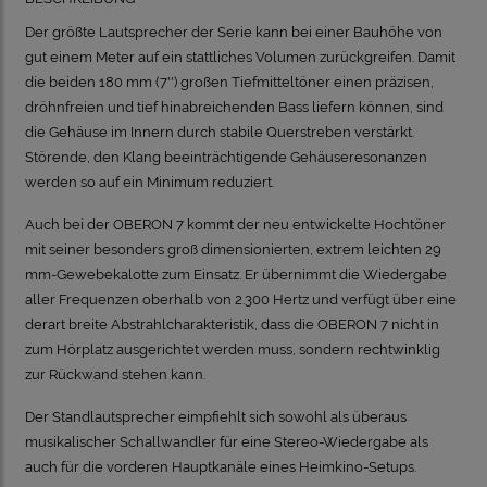
Der größte Lautsprecher der Serie kann bei einer Bauhöhe von
gut einem Meter auf ein stattliches Volumen zurückgreifen. Damit
die beiden 180 mm (7'') großen Tiefmitteltöner einen präzisen,
dröhnfreien und tief hinabreichenden Bass liefern können, sind
die Gehäuse im Innern durch stabile Querstreben verstärkt.
Störende, den Klang beeinträchtigende Gehäuseresonanzen
werden so auf ein Minimum reduziert.
Auch bei der OBERON 7 kommt der neu entwickelte Hochtöner
mit seiner besonders groß dimensionierten, extrem leichten 29
mm-Gewebekalotte zum Einsatz. Er übernimmt die Wiedergabe
aller Frequenzen oberhalb von 2.300 Hertz und verfügt über eine
derart breite Abstrahlcharakteristik, dass die OBERON 7 nicht in
zum Hörplatz ausgerichtet werden muss, sondern rechtwinklig
zur Rückwand stehen kann.
Der Standlautsprecher eimpfiehlt sich sowohl als überaus
musikalischer Schallwandler für eine Stereo-Wiedergabe als
auch für die vorderen Hauptkanäle eines Heimkino-Setups.