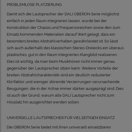
PROBLEMLOSE PLATZIERUNG
Damit sich die Lautsprecher der DALI OBERON Serie möglichst
einfach in jeden Raum integrieren lassen, wurde bei der
Konstruktion der Chassis und Frequenzweichen sowie den zum
Einsatz kommenden Materialien darauf Wert gelegt, dass ein
besonders breites Abstrahlverhalten gewährleistet ist. So lässt
sich auch außerhalb des klassischen Stereo-Dreiecks ein überaus
plastisches, gut in den Raum integriertes Klangbild realisieren.
Dies ist wichtig, da man beim Musikhören nicht immer genau
gegenüber der Lautsprecher sitzen kann. Weitere Vorteile der
breiten Abstrahlcharakteristik sind ein deutlich reduzierter
Klirrfaktor und weniger störende Verzerrungen verursachende
Beugungen, die in der Achse immer stärker ausgeprägt sind. Dies
ist auch der Grund, warum alle DALI Lautsprecher nicht zum
Hörplatz hin ausgerichtet werden sollen.
UNIVERSELLE LAUTSPRECHER FÜR VIELSEITIGEN EINSATZ
Die OBERON Serie bietet mit ihren universell einsetzbaren