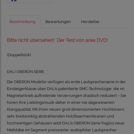
Beschreibung
Bewertungen
Hersteller
Bitte nicht übersehen!
Der Test von area DVD!
(Doppelklick)
DALI OBERON SERIE
Die OBERON Modelle verfügen als erste Lautsprecherserie in der
Einsteigerklasse über DALIs patentierte SMC-Technologie, die im
Magnetantrieb auftretende Verzerrungen drastisch reduziert – Sie
hören Ihre Lieblingsmusik daher in einer nie dagewesenen
Klangqualität. Mit ihren neuen groß dimensionierten Hochtönern,
sehr breitwinklig abstrahlenden Holzfasermembranen und
hochwertigen Gehäusen setzt DALIs OBERON Serie fraglos neue
Maßstäbe im Segment preiswerter audiophiler Lautsprecher.