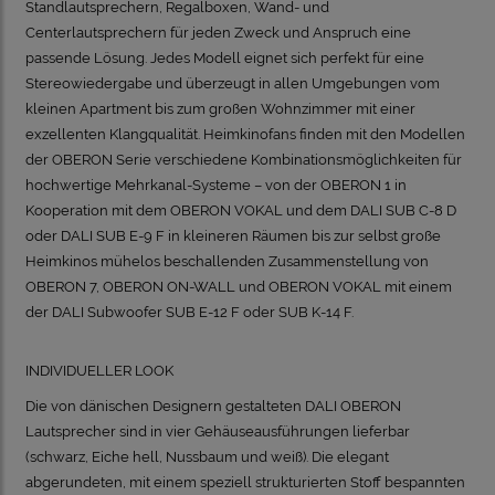
Standlautsprechern, Regalboxen, Wand- und
Centerlautsprechern für jeden Zweck und Anspruch eine
passende Lösung. Jedes Modell eignet sich perfekt für eine
Stereowiedergabe und überzeugt in allen Umgebungen vom
kleinen Apartment bis zum großen Wohnzimmer mit einer
exzellenten Klangqualität. Heimkinofans finden mit den Modellen
der OBERON Serie verschiedene Kombinationsmöglichkeiten für
hochwertige Mehrkanal-Systeme – von der OBERON 1 in
Kooperation mit dem OBERON VOKAL und dem DALI SUB C-8 D
oder DALI SUB E-9 F in kleineren Räumen bis zur selbst große
Heimkinos mühelos beschallenden Zusammenstellung von
OBERON 7, OBERON ON-WALL und OBERON VOKAL mit einem
der DALI Subwoofer SUB E-12 F oder SUB K-14 F.
INDIVIDUELLER LOOK
Die von dänischen Designern gestalteten DALI OBERON
Lautsprecher sind in vier Gehäuseausführungen lieferbar
(schwarz, Eiche hell, Nussbaum und weiß). Die elegant
abgerundeten, mit einem speziell strukturierten Stoff bespannten