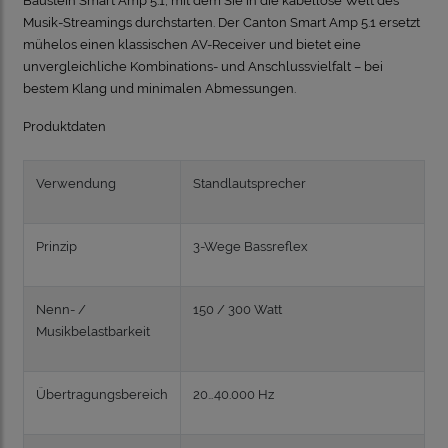
Baustein Smart Amp 5.1, mit dem Sie in die kabellose Welt des
Musik-Streamings durchstarten. Der Canton Smart Amp 5.1 ersetzt
mühelos einen klassischen AV-Receiver und bietet eine
unvergleichliche Kombinations- und Anschlussvielfalt – bei
bestem Klang und minimalen Abmessungen
.
Produktdaten
Verwendung
Standlautsprecher
Prinzip
3-Wege Bassreflex
Nenn- /
150 / 300 Watt
Musikbelastbarkeit
Übertragungsbereich
20…40.000 Hz