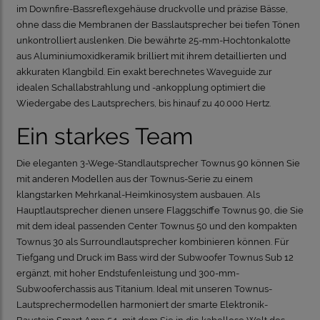
im Downfire-Bassreflexgehäuse druckvolle und präzise Bässe,
ohne dass die Membranen der Basslautsprecher bei tiefen Tönen
unkontrolliert auslenken. Die bewährte 25-mm-Hochtonkalotte
aus Aluminiumoxidkeramik brilliert mit ihrem detaillierten und
akkuraten Klangbild. Ein exakt berechnetes Waveguide zur
idealen Schallabstrahlung und -ankopplung optimiert die
Wiedergabe des Lautsprechers, bis hinauf zu 40.000 Hertz
.
Ein starkes Team
Die eleganten 3-Wege-Standlautsprecher Townus 90 können Sie
mit anderen Modellen aus der Townus-Serie zu einem
klangstarken Mehrkanal-Heimkinosystem ausbauen. Als
Hauptlautsprecher dienen unsere Flaggschiffe Townus 90, die Sie
mit dem ideal passenden Center Townus 50 und den kompakten
Townus 30 als Surroundlautsprecher kombinieren können. Für
Tiefgang und Druck im Bass wird der Subwoofer Townus Sub 12
ergänzt, mit hoher Endstufenleistung und 300-mm-
Subwooferchassis aus Titanium.
Ideal mit unseren Townus-
Lautsprechermodellen harmoniert der smarte Elektronik-