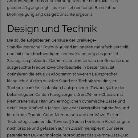
Anordnung der Bassreflexöffnung wird der Raum akustisch
gleichmäßig angeregt – präzise, tief reichende Bässe ohne
Dröhnneigung sind das gewünschte Ergebnis
.
Design und Technik
Die solide aufgebauten Gehäuse der Dreiwege-
Standlautsprecher Townus 90 sind im Inneren mehrfach versteift
und mit einer hochwertigen Innenverkabelung ausgerüstet.
Strategisch platziertes Dämmmaterial innerhalb der Gehäuse und
ausgesuchte Frequenzweichenbauteile in bester Qualität
optimieren die etwa 24 Kilogramm schweren Lautsprecher
klanglich. Auf dem neusten Stand der Technik sind die vier
Treiber, die in den schlanken Lautsprechern Townus 90 für den
bekannt guten Canton Klang sorgen. Drei 174-mm-Chassis, mit
Membranen aus Titanium, ermöglichen dynamische Bässe und
detaillierte, kraftvolle Mitten. Dank der Basstreiber mit steifen und
klirrarmen Double-Cone-Membranen und der Wave-Sicken-
Technologie spielen die Townus 90 auch bei hohen Schallpegeln
noch präzise und gelassen auf. Im Zusammenspiel mit unserer
patentierten DC-Technologie reproduziert das 174-mm-Bass-Duo