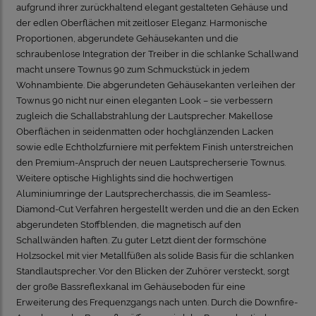
aufgrund ihrer zurückhaltend elegant gestalteten Gehäuse und
der edlen Oberflächen mit zeitloser Eleganz. Harmonische
Proportionen, abgerundete Gehäusekanten und die
schraubenlose Integration der Treiber in die schlanke Schallwand
macht unsere Townus 90 zum Schmuckstück in jedem
Wohnambiente. Die abgerundeten Gehäusekanten verleihen der
Townus 90 nicht nur einen eleganten Look – sie verbessern
zugleich die Schallabstrahlung der Lautsprecher. Makellose
Oberflächen in seidenmatten oder hochglänzenden Lacken
sowie edle Echtholzfurniere mit perfektem Finish unterstreichen
den Premium-Anspruch der neuen Lautsprecherserie Townus.
Weitere optische Highlights sind die hochwertigen
Aluminiumringe der Lautsprecherchassis, die im Seamless-
Diamond-Cut Verfahren hergestellt werden und die an den Ecken
abgerundeten Stoffblenden, die magnetisch auf den
Schallwänden haften. Zu guter Letzt dient der formschöne
Holzsockel mit vier Metallfüßen als solide Basis für die schlanken
Standlautsprecher. Vor den Blicken der Zuhörer versteckt, sorgt
der große Bassreflexkanal im Gehäuseboden für eine
Erweiterung des Frequenzgangs nach unten. Durch die Downfire-