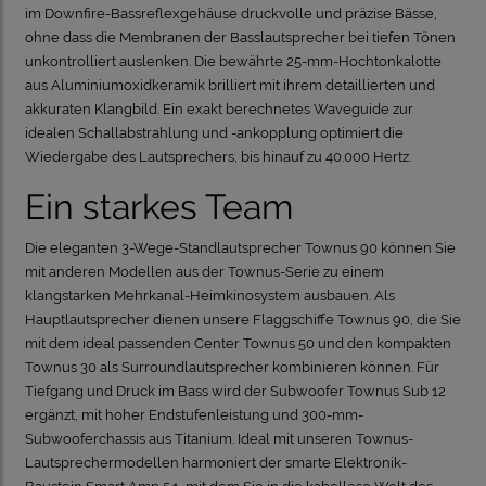
im Downfire-Bassreflexgehäuse druckvolle und präzise Bässe,
ohne dass die Membranen der Basslautsprecher bei tiefen Tönen
unkontrolliert auslenken. Die bewährte 25-mm-Hochtonkalotte
aus Aluminiumoxidkeramik brilliert mit ihrem detaillierten und
akkuraten Klangbild. Ein exakt berechnetes Waveguide zur
idealen Schallabstrahlung und -ankopplung optimiert die
Wiedergabe des Lautsprechers, bis hinauf zu 40.000 Hertz
.
Ein starkes Team
Die eleganten 3-Wege-Standlautsprecher Townus 90 können Sie
mit anderen Modellen aus der Townus-Serie zu einem
klangstarken Mehrkanal-Heimkinosystem ausbauen. Als
Hauptlautsprecher dienen unsere Flaggschiffe Townus 90, die Sie
mit dem ideal passenden Center Townus 50 und den kompakten
Townus 30 als Surroundlautsprecher kombinieren können. Für
Tiefgang und Druck im Bass wird der Subwoofer Townus Sub 12
ergänzt, mit hoher Endstufenleistung und 300-mm-
Subwooferchassis aus Titanium.
Ideal mit unseren Townus-
Lautsprechermodellen harmoniert der smarte Elektronik-