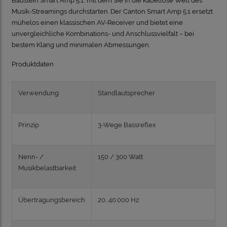
Baustein Smart Amp 5.1, mit dem Sie in die kabellose Welt des
Musik-Streamings durchstarten. Der Canton Smart Amp 5.1 ersetzt
mühelos einen klassischen AV-Receiver und bietet eine
unvergleichliche Kombinations- und Anschlussvielfalt – bei
bestem Klang und minimalen Abmessungen
.
Produktdaten
Verwendung
Standlautsprecher
Prinzip
3-Wege Bassreflex
Nenn- /
150 / 300 Watt
Musikbelastbarkeit
Übertragungsbereich
20…40.000 Hz