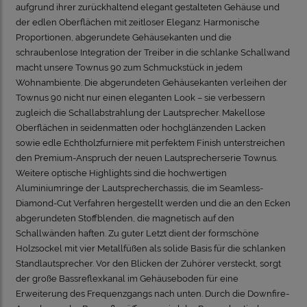
aufgrund ihrer zurückhaltend elegant gestalteten Gehäuse und
der edlen Oberflächen mit zeitloser Eleganz. Harmonische
Proportionen, abgerundete Gehäusekanten und die
schraubenlose Integration der Treiber in die schlanke Schallwand
macht unsere Townus 90 zum Schmuckstück in jedem
Wohnambiente. Die abgerundeten Gehäusekanten verleihen der
Townus 90 nicht nur einen eleganten Look – sie verbessern
zugleich die Schallabstrahlung der Lautsprecher. Makellose
Oberflächen in seidenmatten oder hochglänzenden Lacken
sowie edle Echtholzfurniere mit perfektem Finish unterstreichen
den Premium-Anspruch der neuen Lautsprecherserie Townus.
Weitere optische Highlights sind die hochwertigen
Aluminiumringe der Lautsprecherchassis, die im Seamless-
Diamond-Cut Verfahren hergestellt werden und die an den Ecken
abgerundeten Stoffblenden, die magnetisch auf den
Schallwänden haften. Zu guter Letzt dient der formschöne
Holzsockel mit vier Metallfüßen als solide Basis für die schlanken
Standlautsprecher. Vor den Blicken der Zuhörer versteckt, sorgt
der große Bassreflexkanal im Gehäuseboden für eine
Erweiterung des Frequenzgangs nach unten. Durch die Downfire-