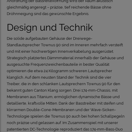
Anordnung der Bassreflexöffnung wird der Raum akustisch
gleichmäßig angeregt – präzise, tief reichende Bässe ohne
Dröhnneigung sind das gewünschte Ergebnis
.
Design und Technik
Die solide aufgebauten Gehäuse der Dreiwege-
Standlautsprecher Townus 90 sind im Inneren mehrfach versteift
und mit einer hochwertigen Innenverkabelung ausgerüstet.
Strategisch platziertes Dämmmaterial innerhalb der Gehäuse und
ausgesuchte Frequenzweichenbauteile in bester Qualität
optimieren die etwa 24 Kilogramm schweren Lautsprecher
klanglich. Auf dem neusten Stand der Technik sind die vier
Treiber, die in den schlanken Lautsprechern Townus 90 für den
bekannt guten Canton Klang sorgen. Drei 174-mm-Chassis, mit
Membranen aus Titanium, ermöglichen dynamische Bässe und
detaillierte, kraftvolle Mitten. Dank der Basstreiber mit steifen und
klirrarmen Double-Cone-Membranen und der Wave-Sicken-
Technologie spielen die Townus 90 auch bei hohen Schallpegeln
noch präzise und gelassen auf. Im Zusammenspiel mit unserer
patentierten DC-Technologie reproduziert das 174-mm-Bass-Duo