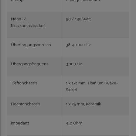
Nenn- /
90 / 140 Watt
Musikbelastbarkeit
Übertragungsbereich
38…40.000 Hz
Übergangsfrequenz
3.000 Hz
Tieftonchassis
1 x 174 mm, Titanium (Wave-
Sicke)
Hochtonchassis
1 x 25 mm, Keramik
Impedanz
4...8 Ohm