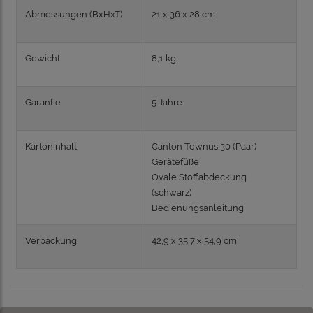
Abmessungen (BxHxT)
21 x 36 x 28 cm
Gewicht
8,1 kg
Garantie
5 Jahre
Kartoninhalt
Canton Townus 30 (Paar)
Gerätefüße
Ovale Stoffabdeckung
(schwarz)
Bedienungsanleitung
Verpackung
42,9 x 35,7 x 54,9 cm