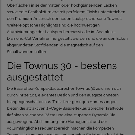
Oberflächen in seidenmatten oder hochglänzenden Lacken
sowie edle Echtholzfurniere mit perfektem Finish unterstreichen
den Premium-Anspruch der neuen Lautsprecherserie Townus.
Weitere optische Highlights sind die hochwertigen
Aluminiumringe der Lautsprecherchassis, die im Seamless-
Diamond-Cut Verfahren hergestellt werden und die an den Ecken
abgerundeten Stoffblenden, die magnetisch auf den
Schallwänden haften
.
Die Townus 30 - bestens
ausgestattet
Die Bassreflex-Kompaktlautsprecher Townus 30 zeichnen sich
durch ihr zeitlos, elegantes Design und den ausgezeichneten
Klangeigenschaften aus. Trotz ihrer geringen Abmessungen
bieten die attraktiven 2-Wege-Bassreflexlautsprecher kraftvolle,
tief hinab reichende Bässe und eine stupende Dynamik. Die
ausgewogene Abstimmung, ihre Homogenität und der
vollumfängliche Frequenzbereich machen die kompakten
Townus 30 zum universellen Lautsprecher für Musik aller Art. Im