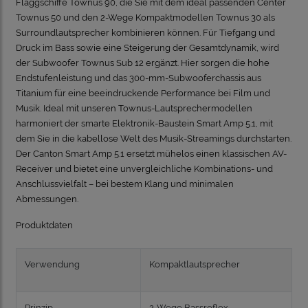
Flaggschiffe Townus 90, die Sie mit dem ideal passenden Center
Townus 50 und den 2-Wege Kompaktmodellen Townus 30 als
Surroundlautsprecher kombinieren können. Für Tiefgang und
Druck im Bass sowie eine Steigerung der Gesamtdynamik, wird
der Subwoofer Townus Sub 12 ergänzt. Hier sorgen die hohe
Endstufenleistung und das 300-mm-Subwooferchassis aus
Titanium für eine beeindruckende Performance bei Film und
Musik.
Ideal mit unseren Townus-Lautsprechermodellen
harmoniert der smarte Elektronik-Baustein Smart Amp 5.1, mit
dem Sie in die kabellose Welt des Musik-Streamings durchstarten.
Der Canton Smart Amp 5.1 ersetzt mühelos einen klassischen AV-
Receiver und bietet eine unvergleichliche Kombinations- und
Anschlussvielfalt – bei bestem Klang und minimalen
Abmessungen
.
Produktdaten
Verwendung
Kompaktlautsprecher
Prinzip
2-Wege Bassreflex