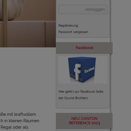
einloggen
Registrierung
Passwort vergessen
Facebook
Hier geht's zur Facebook Seite
der Sound Brothers
öße mit kraftvollem
NEU: CANTON
ch in kleinen Räumen
REFERENCE 2023
 Regal oder als