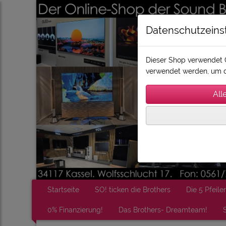
Datenschutzeins
Dieser Shop verwendet C
verwendet werden, um d
Startseite
SO! ticken die Brothers
Die 5 Pfeiler
0% Finanzierung!
Das Brothers- Dreamteam!
S