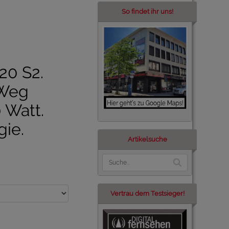
So findet ihr uns!
0 S2.
-Weg
 Watt.
ie.
Artikelsuche
Vertrau dem Testsieger!