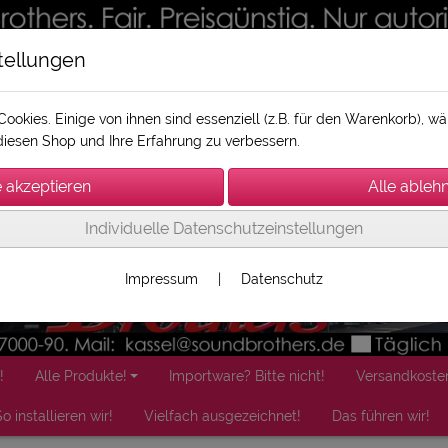
tellungen
ookies. Einige von ihnen sind essenziell (z.B. für den Warenkorb), 
iesen Shop und Ihre Erfahrung zu verbessern.
Individuelle Datenschutzeinstellungen
Impressum
|
Datenschutz
!
Alle Produkte!
Importware? Bitte nicht!
Versandkoste
o installieren wir!
Vielfach ausgezeichnet!
Das führen wir!