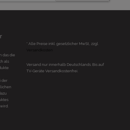
r
* Alle Preise inkl. gesetzlicher MwSt., zzgl.
Versandkosten
n das die
h als
Versand nur innerhalb Deutschlands. Bis auf
dukte
TV-Geräte
Versandkostenfrei.
i der
dlichen
dazu
uktes
wird.