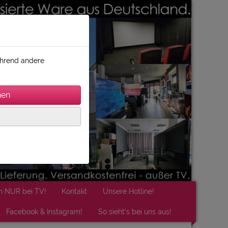
während andere
n NUR bei TV!
Kontakt
Unsere Hotline!
Facebook & Instagram!
So sieht's bei uns aus!