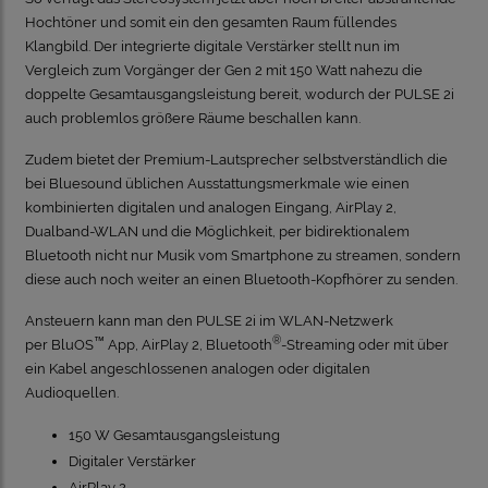
Hochtöner und somit ein den gesamten Raum füllendes
Klangbild. Der integrierte digitale Verstärker stellt nun im
Vergleich zum Vorgänger der Gen 2 mit 150 Watt nahezu die
doppelte Gesamtausgangsleistung bereit, wodurch der PULSE 2i
auch problemlos größere Räume beschallen kann.
Zudem bietet der Premium-Lautsprecher selbstverständlich die
bei Bluesound üblichen Ausstattungsmerkmale wie einen
kombinierten digitalen und analogen Eingang, AirPlay 2,
Dualband-WLAN und die Möglichkeit, per bidirektionalem
Bluetooth nicht nur Musik vom Smartphone zu streamen, sondern
diese auch noch weiter an einen Bluetooth-Kopfhörer zu senden.
Ansteuern kann man den PULSE 2i im WLAN-Netzwerk
™
®
per
BluOS
App
, AirPlay 2, Bluetooth
-Streaming oder mit über
ein Kabel angeschlossenen analogen oder digitalen
Audioquellen.
150 W Gesamtausgangsleistung
Digitaler Verstärker
AirPlay 2