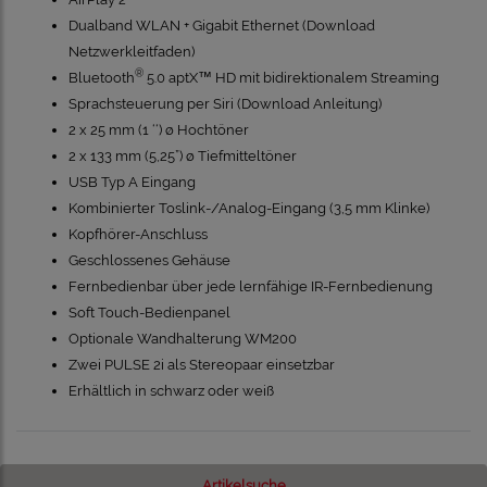
Dualband WLAN + Gigabit Ethernet (
Download
Netzwerkleitfaden
)
®
Bluetooth
5.0 aptX™ HD mit bidirektionalem Streaming
Sprachsteuerung per Siri (
Download Anleitung
)
2 x 25 mm (1 ‘‘) ø Hochtöner
2 x 133 mm (5,25”) ø Tiefmitteltöner
USB Typ A Eingang
Kombinierter Toslink-/Analog-Eingang (3,5 mm Klinke)
Kopfhörer-Anschluss
Geschlossenes Gehäuse
Fernbedienbar über jede lernfähige IR-Fernbedienung
Soft Touch-Bedienpanel
Optionale Wandhalterung WM200
Zwei PULSE 2i als Stereopaar einsetzbar
Erhältlich in schwarz oder weiß
Artikelsuche