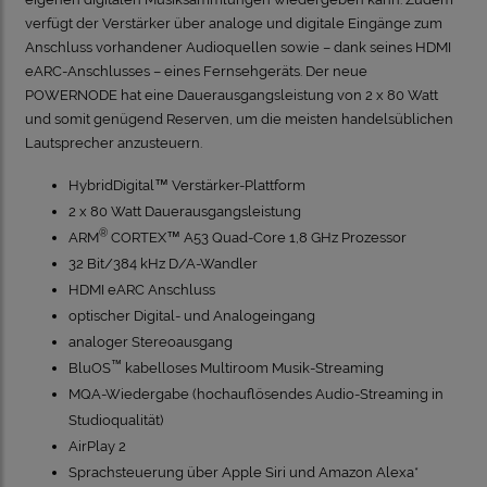
verfügt der Verstärker über analoge und digitale Eingänge zum
Anschluss vorhandener Audioquellen sowie – dank seines HDMI
eARC-Anschlusses – eines Fernsehgeräts. Der neue
POWERNODE hat eine Dauerausgangsleistung von 2 x 80 Watt
und somit genügend Reserven, um die meisten handelsüblichen
Lautsprecher anzusteuern.
HybridDigital™ Verstärker-Plattform
2 x 80 Watt Dauerausgangsleistung
®
ARM
CORTEX™ A53 Quad-Core 1,8 GHz Prozessor
32 Bit/384 kHz D/A-Wandler
HDMI eARC Anschluss
optischer Digital- und Analogeingang
analoger Stereoausgang
™
BluOS
kabelloses Multiroom Musik-Streaming
MQA-Wiedergabe (hochauflösendes Audio-Streaming in
Studioqualität)
AirPlay 2
Sprachsteuerung über Apple Siri und Amazon Alexa*