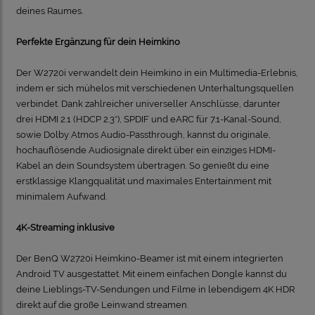
deines Raumes.
Perfekte Ergänzung für dein Heimkino
Der W2720i verwandelt dein Heimkino in ein Multimedia-Erlebnis,
indem er sich mühelos mit verschiedenen Unterhaltungsquellen
verbindet. Dank zahlreicher universeller Anschlüsse, darunter
drei HDMI 2.1 (HDCP 2.3*), SPDIF und eARC für 7.1-Kanal-Sound,
sowie Dolby Atmos Audio-Passthrough, kannst du originale,
hochauflösende Audiosignale direkt über ein einziges HDMI-
Kabel an dein Soundsystem übertragen. So genießt du eine
erstklassige Klangqualität und maximales Entertainment mit
minimalem Aufwand.
4K-Streaming inklusive
Der BenQ W2720i Heimkino-Beamer ist mit einem integrierten
Android TV ausgestattet. Mit einem einfachen Dongle kannst du
deine Lieblings-TV-Sendungen und Filme in lebendigem 4K HDR
direkt auf die große Leinwand streamen.