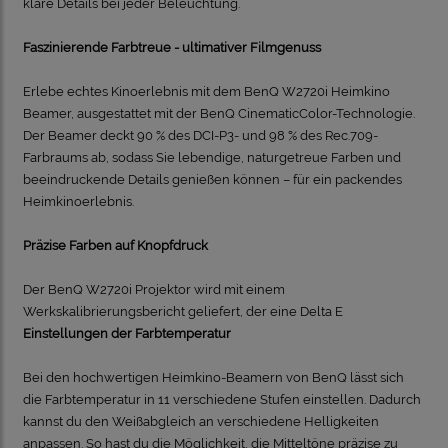
klare Details bei jeder Beleuchtung.
Faszinierende Farbtreue - ultimativer Filmgenuss
Erlebe echtes Kinoerlebnis mit dem BenQ W2720i Heimkino
Beamer, ausgestattet mit der BenQ CinematicColor-Technologie.
Der Beamer deckt 90 % des DCI-P3- und 98 % des Rec.709-
Farbraums ab, sodass Sie lebendige, naturgetreue Farben und
beeindruckende Details genießen können – für ein packendes
Heimkinoerlebnis.
Präzise Farben auf Knopfdruck
Der BenQ W2720i Projektor wird mit einem
Werkskalibrierungsbericht geliefert, der eine Delta E
Einstellungen der Farbtemperatur
Bei den hochwertigen Heimkino-Beamern von BenQ lässt sich
die Farbtemperatur in 11 verschiedene Stufen einstellen. Dadurch
kannst du den Weißabgleich an verschiedene Helligkeiten
anpassen. So hast du die Möglichkeit, die Mitteltöne präzise zu