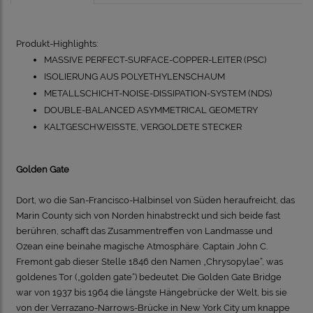
Produkt-Highlights:
MASSIVE PERFECT-SURFACE-COPPER-LEITER (PSC)
ISOLIERUNG AUS POLYETHYLENSCHAUM
METALLSCHICHT-NOISE-DISSIPATION-SYSTEM (NDS)
DOUBLE-BALANCED ASYMMETRICAL GEOMETRY
KALTGESCHWEISSTE, VERGOLDETE STECKER
Golden Gate
Dort, wo die San-Francisco-Halbinsel von Süden heraufreicht, das
Marin County sich von Norden hinabstreckt und sich beide fast
berühren, schafft das Zusammentreffen von Landmasse und
Ozean eine beinahe magische Atmosphäre. Captain John C.
Fremont gab dieser Stelle 1846 den Namen „Chrysopylae“, was
goldenes Tor („golden gate“) bedeutet. Die Golden Gate Bridge
war von 1937 bis 1964 die längste Hängebrücke der Welt, bis sie
von der Verrazano-Narrows-Brücke in New York City um knappe