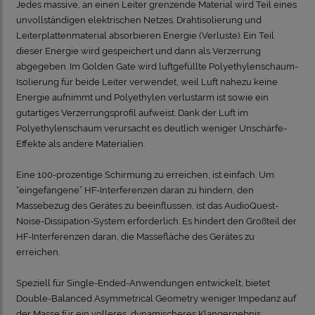
Jedes massive, an einen Leiter grenzende Material wird Teil eines
unvollständigen elektrischen Netzes. Drahtisolierung und
Leiterplattenmaterial absorbieren Energie (Verluste). Ein Teil
dieser Energie wird gespeichert und dann als Verzerrung
abgegeben. Im Golden Gate wird luftgefüllte Polyethylenschaum-
Isolierung für beide Leiter verwendet, weil Luft nahezu keine
Energie aufnimmt und Polyethylen verlustarm ist sowie ein
gutartiges Verzerrungsprofil aufweist. Dank der Luft im
Polyethylenschaum verursacht es deutlich weniger Unschärfe-
Effekte als andere Materialien.
Eine 100-prozentige Schirmung zu erreichen, ist einfach. Um
“eingefangene” HF-Interferenzen daran zu hindern, den
Massebezug des Gerätes zu beeinflussen, ist das AudioQuest-
Noise-Dissipation-System erforderlich. Es hindert den Großteil der
HF-Interferenzen daran, die Massefläche des Gerätes zu
erreichen.
Speziell für Single-Ended-Anwendungen entwickelt, bietet
Double-Balanced Asymmetrical Geometry weniger Impedanz auf
der Masse für ein volleres, dynamischeres Klangergebnis.