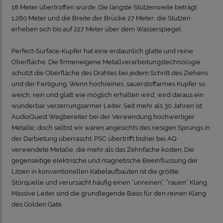
18 Meter übertroffen wurde. Die längste Stützenweite beträgt
1.280 Meter und die Breite der Brücke 27 Meter; die Stützen
erheben sich bis auf 227 Meter über dem Wasserspiegel.
Perfect-Surface-Kupfer hat eine erstaunlich glatte und reine
Oberfläche. Die firmeneigene Metallverarbeitungstechnologie
schützt die Oberfläche des Drahtes bei jedem Schritt des Ziehens
und der Fertigung. Wenn hochreines, sauerstoffarmes Kupfer so
weich, rein und glatt wie möglich erhalten wird, wird daraus ein
wunderbar verzerrungsarmer Leiter. Seit mehr als 30 Jahren ist
AudioQuest Wegbereiter bei der Verwendung hochwertiger
Metalle; doch selbst wir waren angesichts des riesigen Sprungs in
der Darbietung überrascht. PSC übertrifft bisher bei AQ
verwendete Metalle, die mehr als das Zehnfache kosten. Die
gegenseitige elektrische und magnetische Beeinflussung der
Litzen in konventionellen Kabelaufbauten ist die größte
Störquelle und verursacht häufig einen “unreinen”, “rauen” Klang.
Massive Leiter sind die grundlegende Basis für den reinen Klang
des Golden Gate.