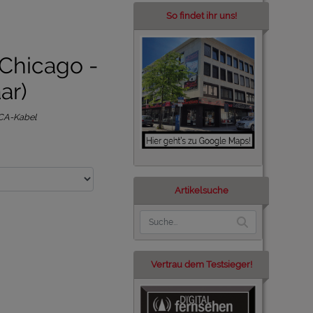
So findet ihr uns!
hicago -
ar)
CA-Kabel
Artikelsuche
Vertrau dem Testsieger!