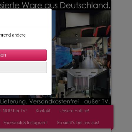
während andere
n NUR bei TV!
Kontakt
Unsere Hotline!
Facebook & Instagram!
So sieht's bei uns aus!