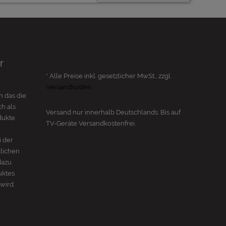
r
* Alle Preise inkl. gesetzlicher MwSt., zzgl.
Versandkosten
n das die
h als
Versand nur innerhalb Deutschlands. Bis auf
dukte
TV-Geräte
Versandkostenfrei.
i der
dlichen
dazu
uktes
wird.