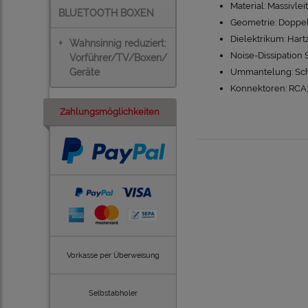
Material: Massivle
BLUETOOTH BOXEN
Geometrie: Doppe
Dielektrikum: Har
+
Wahnsinnig reduziert:
Noise-Dissipation 
Vorführer/TV/Boxen/
Geräte
Ummantelung: Sc
Konnektoren: RCA;
Zahlungsmöglichkeiten
Vorkasse per Überweisung
Selbstabholer