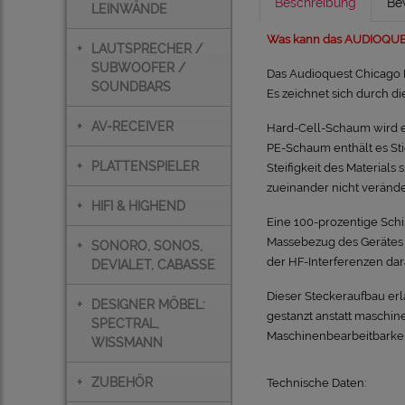
Beschreibung
Be
LEINWÄNDE
Was kann das AUDIOQUE
+
LAUTSPRECHER /
SUBWOOFER /
Das Audioquest Chicago RC
SOUNDBARS
Es zeichnet sich durch di
+
AV-RECEIVER
Hard-Cell-Schaum wird e
PE-Schaum enthält es Sti
+
PLATTENSPIELER
Steifigkeit des Materials
zueinander nicht verände
+
HIFI & HIGHEND
Eine 100-prozentige Schi
Massebezug des Gerätes z
+
SONORO, SONOS,
der HF-Interferenzen dar
DEVIALET, CABASSE
Dieser Steckeraufbau erl
+
DESIGNER MÖBEL:
gestanzt anstatt maschin
SPECTRAL,
Maschinenbearbeitbarkei
WISSMANN
+
ZUBEHÖR
Technische Daten: