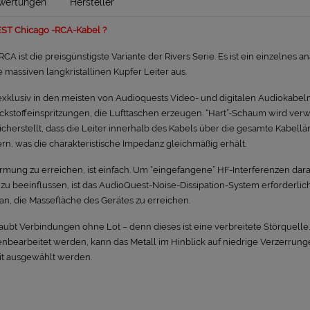
wertungen
Hersteller
ST Chicago -RCA-Kabel ?
A ist die preisgünstigste Variante der Rivers Serie. Es ist ein einzelnes 
e massiven langkristallinen Kupfer Leiter aus.
xklusiv in den meisten von Audioquests Video- und digitalen Audiokabel
ckstoffeinspritzungen, die Lufttaschen erzeugen. “Hart”-Schaum wird verw
 sicherstellt, dass die Leiter innerhalb des Kabels über die gesamte Kabellä
rn, was die charakteristische Impedanz gleichmäßig erhält.
rmung zu erreichen, ist einfach. Um “eingefangene” HF-Interferenzen dar
u beeinflussen, ist das AudioQuest-Noise-Dissipation-System erforderlich.
an, die Massefläche des Gerätes zu erreichen.
aubt Verbindungen ohne Lot – denn dieses ist eine verbreitete Störquelle
enbearbeitet werden, kann das Metall im Hinblick auf niedrige Verzerrunge
t ausgewählt werden.