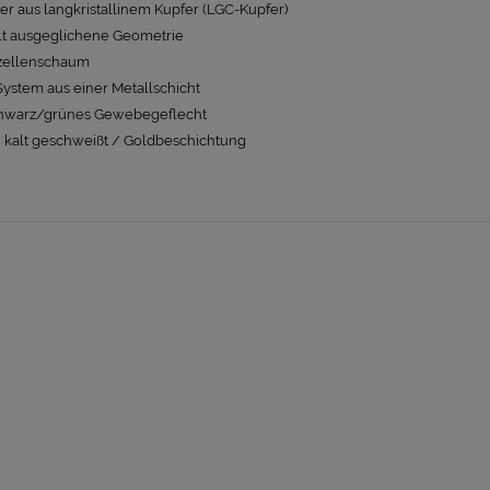
iter aus langkristallinem Kupfer (LGC-Kupfer)
lt ausgeglichene Geometrie
tzellenschaum
System aus einer Metallschicht
hwarz/grünes Gewebegeflecht
 kalt geschweißt / Goldbeschichtung