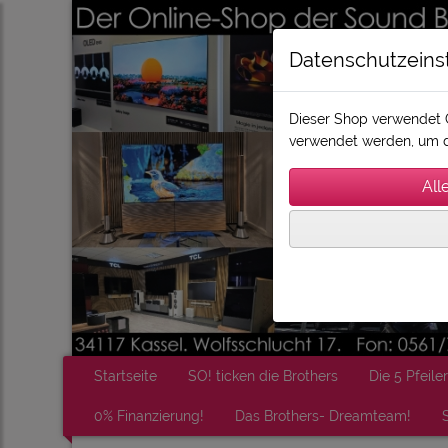
Datenschutzeins
Dieser Shop verwendet C
verwendet werden, um d
Startseite
SO! ticken die Brothers
Die 5 Pfeiler
0% Finanzierung!
Das Brothers- Dreamteam!
S