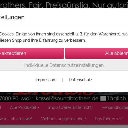
tellungen
ookies. Einige von ihnen sind essenziell (z.B. für den Warenkorb), 
iesen Shop und Ihre Erfahrung zu verbessern.
Individuelle Datenschutzeinstellungen
Impressum
|
Datenschutz
!
Alle Produkte!
Importware? Bitte nicht!
Versandkoste
o installieren wir!
Vielfach ausgezeichnet!
Das führen wir!