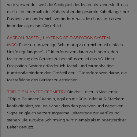
wird verwendet, weil die Steifigkeit des Materials sicherstellt, dass
die Leiter innerhalb des Kabels über die gesamte Kabellänge ihre
Position zueinander nicht verändern, was die charakteristische
Impedanz gleichmäßig erhält.
CARBON-BASED 3-LAYER NOISE-DISSIPATION SYSTEM
(NDS):
Eine 100-prozentige Schirmung zu erreichen, ist einfach.
Um “eingefangene” HF-Interferenzen daran zu hindern, den
Massebezug des Gerätes zu beeinflussen, ist das AQ-Noise-
Dissipation-System erforderlich. Metall und carbonhaltige
Kunststoffe hindern den Großteil der HF-Interferenzen daran, die
Massefläche des Gerätes zu erreichen.
TRIPLE-BALANCED GEOMETRY:
Die drei Leiter in Mackenzie
-”Triple-Balanced”-Kabeln, egal ob mit RCA- oder XLR-Steckern
konfektioniert, stellen sicher, dass den positiven und negativen
Signalen gleich verzerrungsarme Leiterwege zur Verfügung
stehen. Die 100%ige Schirmung wird niemals als minderwertiger
Leiter genutzt.