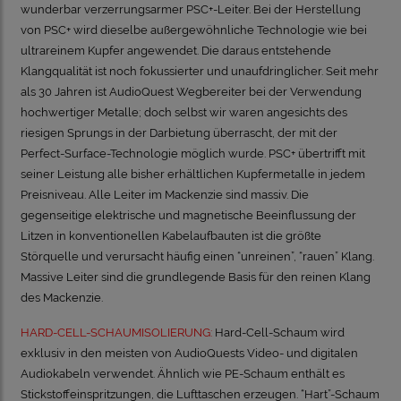
wunderbar verzerrungsarmer PSC+-Leiter. Bei der Herstellung
von PSC+ wird dieselbe außergewöhnliche Technologie wie bei
ultrareinem Kupfer angewendet. Die daraus entstehende
Klangqualität ist noch fokussierter und unaufdringlicher. Seit mehr
als 30 Jahren ist AudioQuest Wegbereiter bei der Verwendung
hochwertiger Metalle; doch selbst wir waren angesichts des
riesigen Sprungs in der Darbietung überrascht, der mit der
Perfect-Surface-Technologie möglich wurde. PSC+ übertrifft mit
seiner Leistung alle bisher erhältlichen Kupfermetalle in jedem
Preisniveau. Alle Leiter im Mackenzie sind massiv. Die
gegenseitige elektrische und magnetische Beeinflussung der
Litzen in konventionellen Kabelaufbauten ist die größte
Störquelle und verursacht häufig einen “unreinen”, “rauen” Klang.
Massive Leiter sind die grundlegende Basis für den reinen Klang
des Mackenzie.
HARD-CELL-SCHAUMISOLIERUNG:
Hard-Cell-Schaum wird
exklusiv in den meisten von AudioQuests Video- und digitalen
Audiokabeln verwendet. Ähnlich wie PE-Schaum enthält es
Stickstoffeinspritzungen, die Lufttaschen erzeugen. “Hart”-Schaum