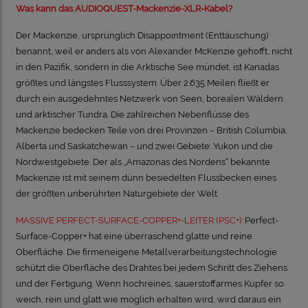
Was kann das AUDIOQUEST-Mackenzie-XLR-Kabel?
Der Mackenzie, ursprünglich Disappointment (Enttäuschung)
benannt, weil er anders als von Alexander McKenzie gehofft, nicht
in den Pazifik, sondern in die Arktische See mündet, ist Kanadas
größtes und längstes Flusssystem. Über 2.635 Meilen fließt er
durch ein ausgedehntes Netzwerk von Seen, borealen Wäldern
und arktischer Tundra. Die zahlreichen Nebenflüsse des
Mackenzie bedecken Teile von drei Provinzen – British Columbia,
Alberta und Saskatchewan – und zwei Gebiete: Yukon und die
Nordwestgebiete. Der als „Amazonas des Nordens“ bekannte
Mackenzie ist mit seinem dünn besiedelten Flussbecken eines
der größten unberührten Naturgebiete der Welt.
MASSIVE PERFECT-SURFACE-COPPER+-LEITER (PSC+):
Perfect-
Surface-Copper+ hat eine überraschend glatte und reine
Oberfläche. Die firmeneigene Metallverarbeitungstechnologie
schützt die Oberfläche des Drahtes bei jedem Schritt des Ziehens
und der Fertigung. Wenn hochreines, sauerstoffarmes Kupfer so
weich, rein und glatt wie möglich erhalten wird, wird daraus ein