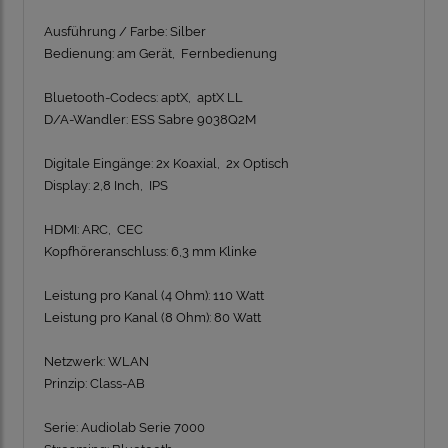
Ausführung / Farbe:
Silber
Bedienung:
am Gerät, Fernbedienung
Bluetooth-Codecs:
aptX, aptX LL
D/A-Wandler:
ESS Sabre 9038Q2M
Digitale Eingänge:
2x Koaxial, 2x Optisch
Display:
2,8 Inch, IPS
HDMI:
ARC, CEC
Kopfhöreranschluss:
6,3 mm Klinke
Leistung pro Kanal (4 Ohm):
110 Watt
Leistung pro Kanal (8 Ohm):
80 Watt
Netzwerk:
WLAN
Prinzip:
Class-AB
Serie:
Audiolab Serie 7000