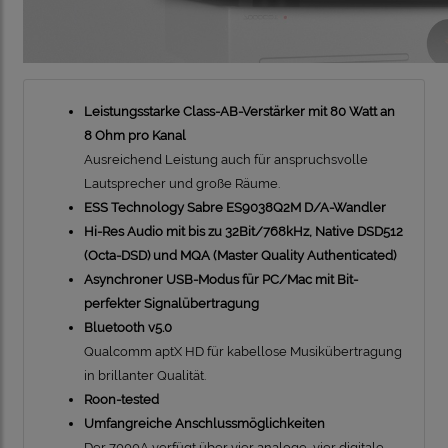
Leistungsstarke Class-AB-Verstärker mit 80 Watt an
8 Ohm pro Kanal
Ausreichend Leistung auch für anspruchsvolle
Lautsprecher und große Räume.
ESS Technology Sabre ES9038Q2M D/A-Wandler
Hi-Res Audio mit bis zu 32Bit/768kHz, Native DSD512
(Octa-DSD) und MQA (Master Quality Authenticated)
Asynchroner USB-Modus für PC/Mac mit Bit-
perfekter Signalübertragung
Bluetooth v5.0
Qualcomm aptX HD für kabellose Musikübertragung
in brillanter Qualität.
Roon-tested
Umfangreiche Anschlussmöglichkeiten
Der 7000A verfügt über vier analoge, vier digitale