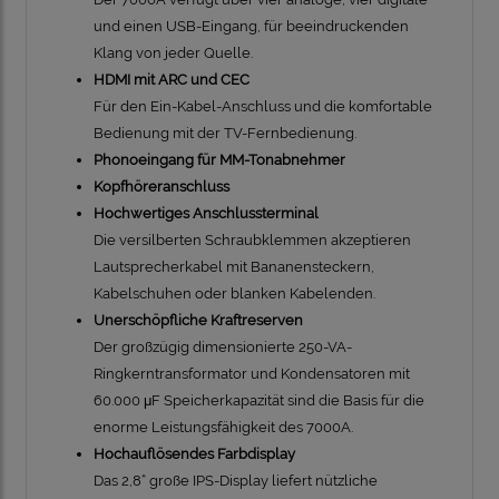
und einen USB-Eingang, für beeindruckenden
Klang von jeder Quelle.
HDMI mit ARC und CEC
Für den Ein-Kabel-Anschluss und die komfortable
Bedienung mit der TV-Fernbedienung.
Phonoeingang für MM-Tonabnehmer
Kopfhöreranschluss
Hochwertiges Anschlussterminal
Die versilberten Schraubklemmen akzeptieren
Lautsprecherkabel mit Bananensteckern,
Kabelschuhen oder blanken Kabelenden.
Unerschöpfliche Kraftreserven
Der großzügig dimensionierte 250-VA-
Ringkerntransformator und Kondensatoren mit
60.000 μF Speicherkapazität sind die Basis für die
enorme Leistungsfähigkeit des 7000A.
Hochauflösendes Farbdisplay
Das 2,8“ große IPS-Display liefert nützliche