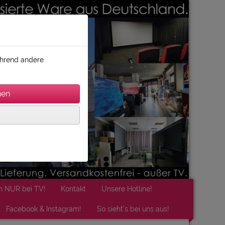
während andere
n NUR bei TV!
Kontakt
Unsere Hotline!
Facebook & Instagram!
So sieht's bei uns aus!