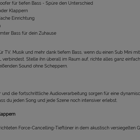
fer für tiefen Bass - Spüre den Unterschied
oder Klappern
fache Einrichtung
n
mter Bass für dein Zuhause
r TV, Musik und mehr dank tiefem Bass, wenn du einen Sub Mini mit
erbindest. Stelle ihn überall im Raum auf, richte alles ganz einfac
treißenden Sound ohne Scheppern.
er und die fortschrittliche Audioverarbeitung sorgen für eine dynam
ass du jeden Song und jede Szene noch intensiver erlebst.
lappern
richteten Force-Cancelling-Tieftöner in dem akustisch versiegelten 