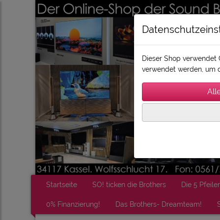
Datenschutzeins
Dieser Shop verwendet C
verwendet werden, um d
Startseite
SO! ticken die Brothers
Die 5 Pfeiler
0% Finanzierung!
Das Brothers- Dreamteam!
S