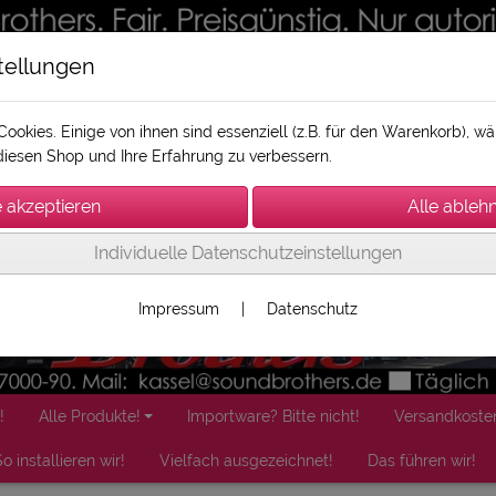
tellungen
ookies. Einige von ihnen sind essenziell (z.B. für den Warenkorb), 
iesen Shop und Ihre Erfahrung zu verbessern.
Individuelle Datenschutzeinstellungen
Impressum
|
Datenschutz
!
Alle Produkte!
Importware? Bitte nicht!
Versandkoste
o installieren wir!
Vielfach ausgezeichnet!
Das führen wir!