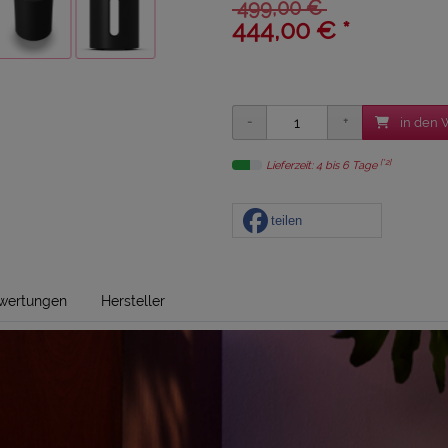
499,00 €
444,00 € *
in den 
[*2]
Lieferzeit: 4 bis 6 Tage
teilen
wertungen
Hersteller