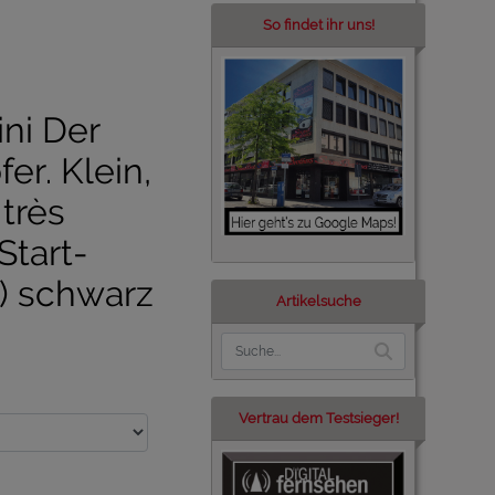
So findet ihr uns!
ni Der
er. Klein,
 très
Start-
e) schwarz
Artikelsuche
Vertrau dem Testsieger!