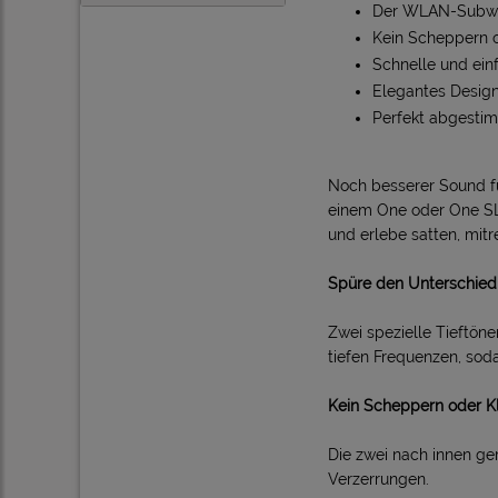
Der WLAN-Subwoo
Kein Scheppern 
Schnelle und ein
Elegantes Desig
Perfekt abgestim
Noch besserer Sound fü
einem One oder One SL v
und erlebe satten, mi
Spüre den Unterschied
Zwei spezielle Tieftön
tiefen Frequenzen, sod
Kein Scheppern oder K
Die zwei nach innen ge
Verzerrungen.