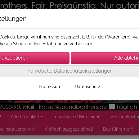
tellungen
ookies. Einige von ihnen sind essenziell (z.B. für den Warenkorb), 
iesen Shop und Ihre Erfahrung zu verbessern.
Individuelle Datenschutzeinstellungen
Impressum
|
Datenschutz
!
Alle Produkte!
Importware? Bitte nicht!
Versandkoste
o installieren wir!
Vielfach ausgezeichnet!
Das führen wir!