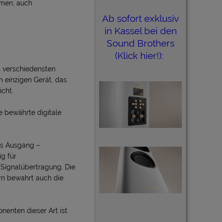
amen, auch
Ab sofort exklusiv
in Kassel bei den
Sound Brothers
(Klick hier!):
s verschiedensten
m einzigen Gerät, das
cht.
e bewährte digitale
bis Ausgang –
ig für
 Signalübertragung. Die
ern bewahrt auch die
nenten dieser Art ist