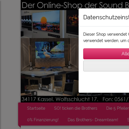
Datenschutzeins
Dieser Shop verwendet C
verwendet werden, um d
Startseite
SO! ticken die Brothers
Die 5 Pfeiler
0% Finanzierung!
Das Brothers- Dreamteam!
S