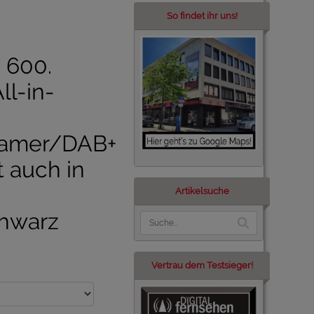
So findet ihr uns!
 600.
ll-in-
amer/DAB+
t auch in
Artikelsuche
hwarz
Vertrau dem Testsieger!