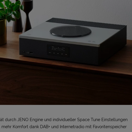
ät durch JENO Engine und individueller Space Tune Einstellungen
t mehr Komfort dank DAB+ und Internetradio mit Favoritenspeicher