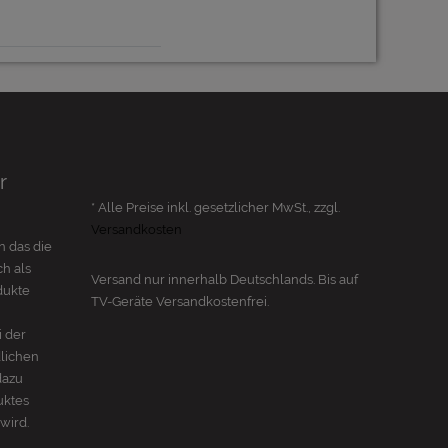
r
* Alle Preise inkl. gesetzlicher MwSt., zzgl.
Versandkosten
n das die
h als
Versand nur innerhalb Deutschlands. Bis auf
dukte
TV-Geräte
Versandkostenfrei.
i der
dlichen
dazu
uktes
wird.