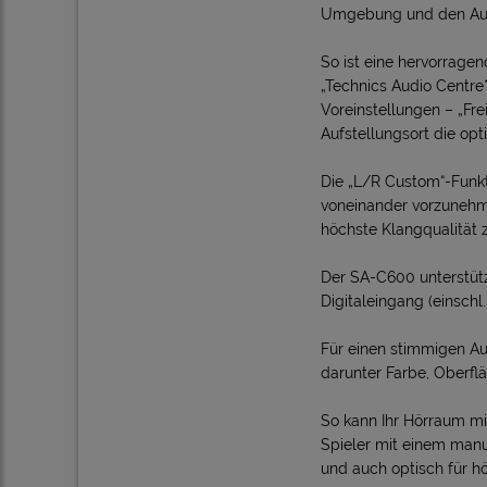
Umgebung und den Aufs
So ist eine hervorrag
„Technics Audio Centre
Voreinstellungen – „Fre
Aufstellungsort die op
Die „L/R Custom“-Funkt
voneinander vorzunehme
höchste Klangqualität z
Der SA-C600 unterstütz
Digitaleingang (einsch
Für einen stimmigen Au
darunter Farbe, Oberf
So kann Ihr Hörraum mi
Spieler mit einem manu
und auch optisch für h