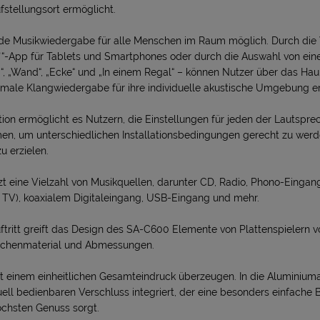
tellungsort ermöglicht.
ende Musikwiedergabe für alle Menschen im Raum möglich. Durch di
*“-App für Tablets und Smartphones oder durch die Auswahl von eine
i“, „Wand“, „Ecke“ und „In einem Regal“ – können Nutzer über das Hau
timale Klangwiedergabe für ihre individuelle akustische Umgebung er
ion ermöglicht es Nutzern, die Einstellungen für jeden der Lautspr
n, um unterschiedlichen Installationsbedingungen gerecht zu werd
u erzielen.
t eine Vielzahl von Musikquellen, darunter CD, Radio, Phono-Eingan
l. TV), koaxialem Digitaleingang, USB-Eingang und mehr.
ftritt greift das Design des SA-C600 Elemente von Plattenspielern v
lächenmaterial und Abmessungen.
t einem einheitlichen Gesamteindruck überzeugen. In die Aluminium
ell bedienbaren Verschluss integriert, der eine besonders einfache
öchsten Genuss sorgt.