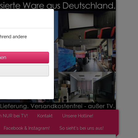
während andere
n NUR bei TV!
Kontakt
Unsere Hotline!
Facebook & Instagram!
So sieht's bei uns aus!