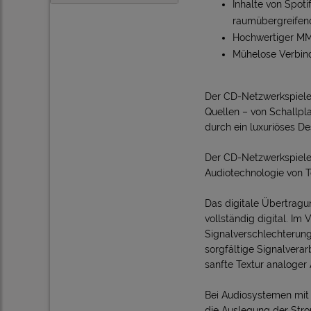
Inhalte von Spot
raumübergreifen
Hochwertiger MM 
Mühelose Verbind
Der CD-Netzwerkspieler
Quellen – von Schallpl
durch ein luxuriöses 
Der CD-Netzwerkspieler 
Audiotechnologie von T
Das digitale Übertragu
vollständig digital. Im
Signalverschlechterung
sorgfältige Signalverar
sanfte Textur analoger
Bei Audiosystemen mit 
die Auslegung der Str