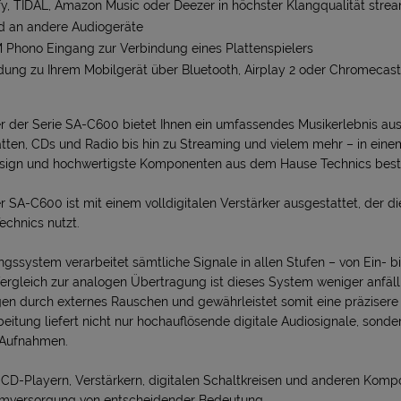
ify, TIDAL, Amazon Music oder Deezer in höchster Klangqualität stre
d an andere Audiogeräte
Phono Eingang zur Verbindung eines Plattenspielers
ung zu Ihrem Mobilgerät über Bluetooth, Airplay 2 oder Chromecast
 der Serie SA-C600 bietet Ihnen ein umfassendes Musikerlebnis au
atten, CDs und Radio bis hin zu Streaming und vielem mehr – in eine
Design und hochwertigste Komponenten aus dem Hause Technics besti
SA-C600 ist mit einem volldigitalen Verstärker ausgestattet, der di
echnics nutzt.
ngssystem verarbeitet sämtliche Signale in allen Stufen – von Ein- 
 Vergleich zur analogen Übertragung ist dieses System weniger anfäll
en durch externes Rauschen und gewährleistet somit eine präzisere
beitung liefert nicht nur hochauflösende digitale Audiosignale, sond
 Aufnahmen.
CD-Playern, Verstärkern, digitalen Schaltkreisen und anderen Kompo
omversorgung von entscheidender Bedeutung.