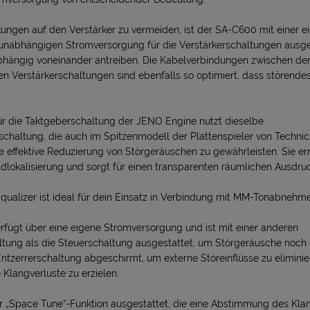
ungen auf den Verstärker zu vermeiden, ist der SA-C600 mit einer ei
unabhängigen Stromversorgung für die Verstärkerschaltungen ausge
bhängig voneinander antreiben. Die Kabelverbindungen zwischen den
n Verstärkerschaltungen sind ebenfalls so optimiert, dass störende
r die Taktgeberschaltung der JENO Engine nutzt dieselbe
haltung, die auch im Spitzenmodell der Plattenspieler von Techni
e effektive Reduzierung von Störgeräuschen zu gewährleisten. Sie err
dlokalisierung und sorgt für einen transparenten räumlichen Ausdruc
Equalizer ist ideal für dein Einsatz in Verbindung mit MM-Tonabnehm
rfügt über eine eigene Stromversorgung und ist mit einer anderen
ung als die Steuerschaltung ausgestattet, um Störgeräusche noch ef
Entzerrerschaltung abgeschirmt, um externe Störeinflüsse zu elimini
Klangverluste zu erzielen.
r „Space Tune“-Funktion ausgestattet, die eine Abstimmung des Kla