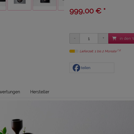
999,00 € *
in den 
[*2]
Lieferzeit: 1 bis 2 Monate
teilen
wertungen
Hersteller