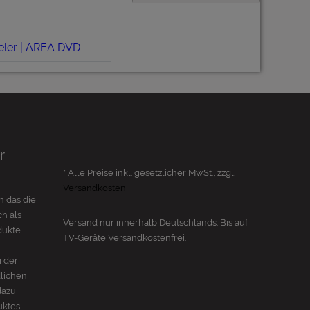
eler | AREA DVD
r
* Alle Preise inkl. gesetzlicher MwSt., zzgl.
Versandkosten
n das die
h als
Versand nur innerhalb Deutschlands. Bis auf
dukte
TV-Geräte
Versandkostenfrei.
i der
dlichen
dazu
uktes