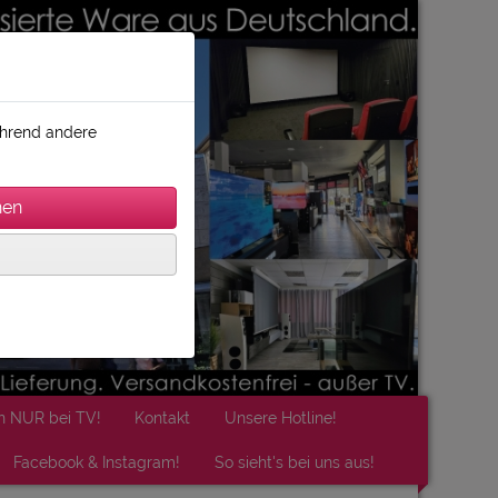
während andere
n NUR bei TV!
Kontakt
Unsere Hotline!
Facebook & Instagram!
So sieht's bei uns aus!