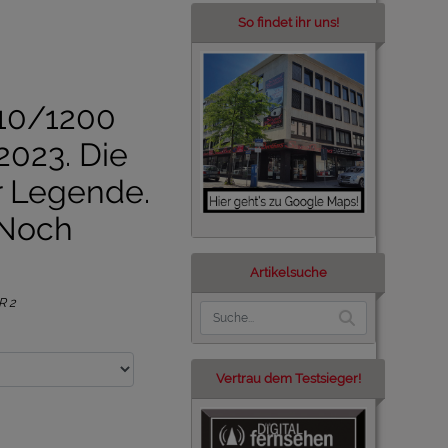
So findet ihr uns!
10/1200
2023. Die
r Legende.
 Noch
Artikelsuche
R 2
Vertrau dem Testsieger!