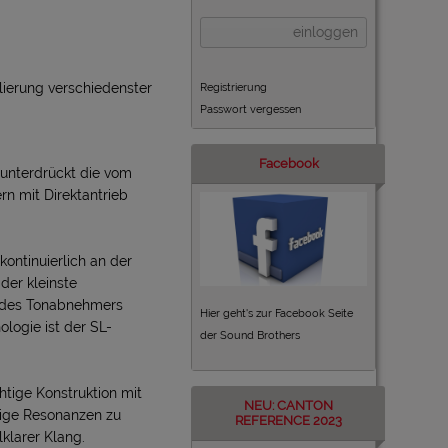
einloggen
lierung verschiedenster
Registrierung
Passwort vergessen
Facebook
 unterdrückt die vom
rn mit Direktantrieb
kontinuierlich an der
der kleinste
t des Tonabnehmers
Hier geht's zur Facebook Seite
ologie ist der SL-
der Sound Brothers
htige Konstruktion mit
NEU: CANTON
ige Resonanzen zu
REFERENCE 2023
lklarer Klang.