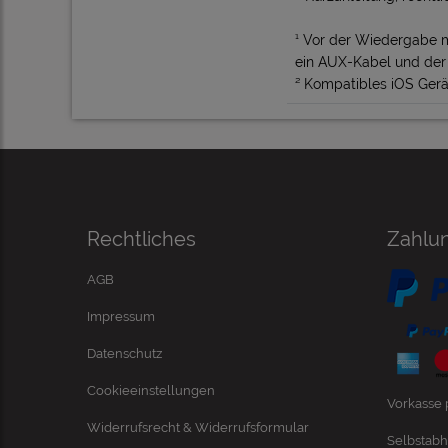
¹ Vor der Wiedergabe 
ein AUX-Kabel und der 
² Kompatibles iOS Gerät
Rechtliches
Zahlu
AGB
Impressum
Datenschutz
Cookieeinstellungen
Vorkasse
Widerrufsrecht & Widerrufsformular
Selbstabh