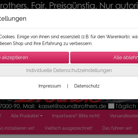
tellungen
ookies. Einige von ihnen sind essenziell (z.B. für den Warenkorb), 
iesen Shop und Ihre Erfahrung zu verbessern.
Individuelle Datenschutzeinstellungen
Impressum
|
Datenschutz
!
Alle Produkte!
Importware? Bitte nicht!
Versandkoste
o installieren wir!
Vielfach ausgezeichnet!
Das führen wir!