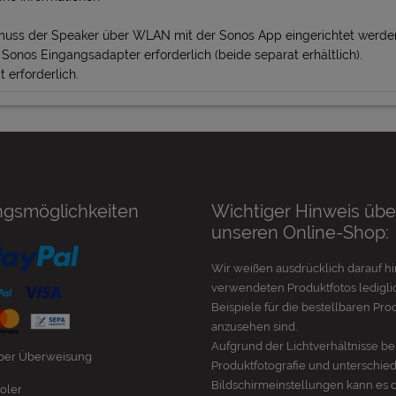
muss der Speaker über WLAN mit der Sonos App eingerichtet werden
Sonos Eingangsadapter erforderlich (beide separat erhältlich).
 erforderlich.
ngsmöglichkeiten
Wichtiger Hinweis übe
unseren Online-Shop:
Wir weißen ausdrücklich darauf hi
verwendeten Produktfotos lediglic
Beispiele für die bestellbaren Pro
anzusehen sind.
Aufgrund der Lichtverhältnisse be
 per Überweisung
Produktfotografie und unterschie
Bildschirmeinstellungen kann es 
oler