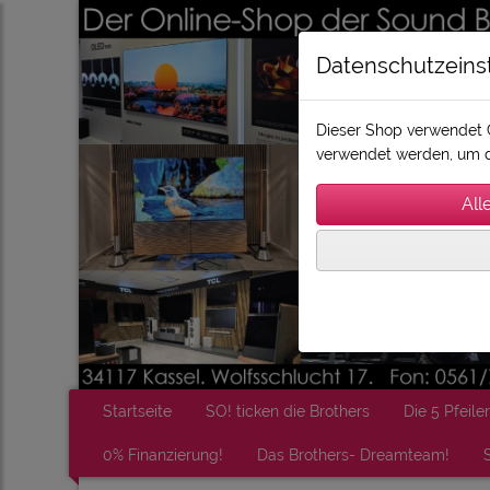
Datenschutzeins
Dieser Shop verwendet C
verwendet werden, um d
Startseite
SO! ticken die Brothers
Die 5 Pfeiler
0% Finanzierung!
Das Brothers- Dreamteam!
S