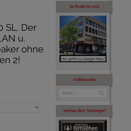
So findet ihr uns!
 SL. Der
AN u.
aker ohne
en 2!
Artikelsuche
Vertrau dem Testsieger!