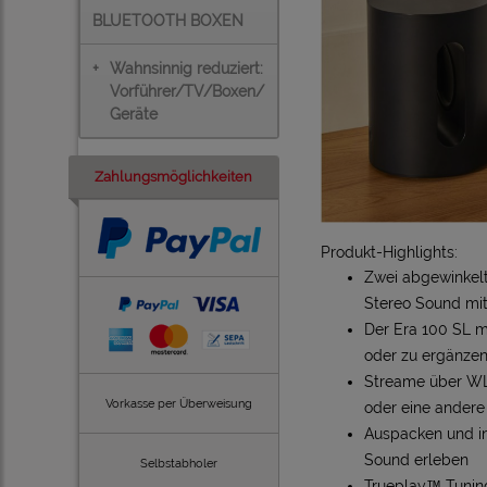
BLUETOOTH BOXEN
+
Wahnsinnig reduziert:
Vorführer/TV/Boxen/
Geräte
Zahlungsmöglichkeiten
Produkt-Highlights:
Zwei abgewinkelte
Stereo Sound mit
Der Era 100 SL m
oder zu ergänze
Streame über WLA
Vorkasse per Überweisung
oder eine andere
Auspacken und in
Sound erleben
Selbstabholer
Trueplay™ Tuning