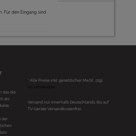
. Für den Eingang sind
r
* Alle Preise inkl. gesetzlicher MwSt., zzgl.
Versandkosten
n das die
h als
Versand nur innerhalb Deutschlands. Bis auf
dukte
TV-Geräte
Versandkostenfrei.
i der
dlichen
dazu