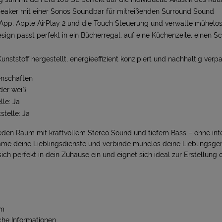
eaker mit einer Sonos Soundbar für mitreißenden Surround Sound
App, Apple AirPlay 2 und die Touch Steuerung und verwalte mühelos
ign passt perfekt in ein Bücherregal, auf eine Küchenzeile, einen Sc
nststoff hergestellt, energieeffizient konzipiert und nachhaltig verp
enschaften
der weiß
le: Ja
stelle: Ja
 jeden Raum mit kraftvollem Stereo Sound und tiefem Bass – ohne int
me deine Lieblingsdienste und verbinde mühelos deine Lieblingsge
 sich perfekt in dein Zuhause ein und eignet sich ideal zur Erstellun
 m
iche Informationen