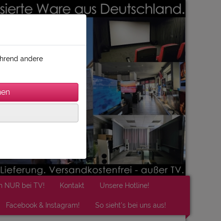
während andere
n NUR bei TV!
Kontakt
Unsere Hotline!
Facebook & Instagram!
So sieht's bei uns aus!