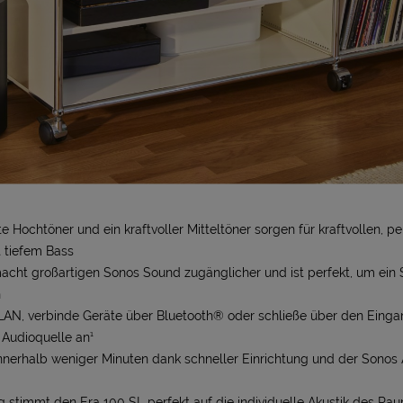
 Hochtöner und ein kraftvoller Mitteltöner sorgen für kraftvollen, p
 tiefem Bass
acht großartigen Sonos Sound zugänglicher und ist perfekt, um ein 
n
N, verbinde Geräte über Bluetooth® oder schließe über den Eingan
 Audioquelle an¹
nerhalb weniger Minuten dank schneller Einrichtung und der Sonos
 stimmt den Era 100 SL perfekt auf die individuelle Akustik des Ra