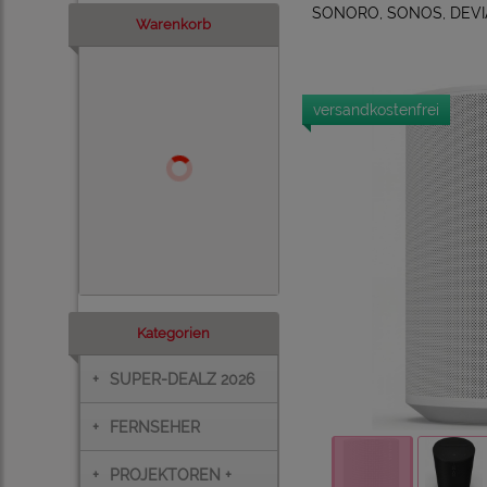
SONORO, SONOS, DEVI
Warenkorb
versandkostenfrei
Kategorien
+
SUPER-DEALZ 2026
+
FERNSEHER
+
PROJEKTOREN +