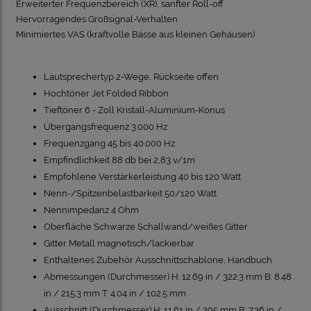
Erweiterter Frequenzbereich (XR), sanfter Roll-off
Hervorragendes Großsignal-Verhalten
Minimiertes VAS (kraftvolle Bässe aus kleinen Gehäusen)
Lautsprechertyp 2-Wege, Rückseite offen
Hochtöner Jet Folded Ribbon
Tieftöner 6 - Zoll Kristall-Aluminium-Konus
Übergangsfrequenz 3.000 Hz
Frequenzgang 45 bis 40.000 Hz
Empfindlichkeit 88 db bei 2,83 v/1m
Empfohlene Verstärkerleistung 40 bis 120 Watt
Nenn-/Spitzenbelastbarkeit 50/120 Watt
Nennimpedanz 4 Ohm
Oberfläche Schwarze Schallwand/weißes Gitter
Gitter Metall magnetisch/lackierbar
Enthaltenes Zubehör Ausschnittschablone, Handbuch
Abmessungen (Durchmesser) H: 12.69 in / 322.3 mm B: 8.48
in / 215.3 mm T: 4.04 in / 102.5 mm
Ausschnitt (Durchmesser) H: 11.61 in / 295 mm B: 7.36 in /