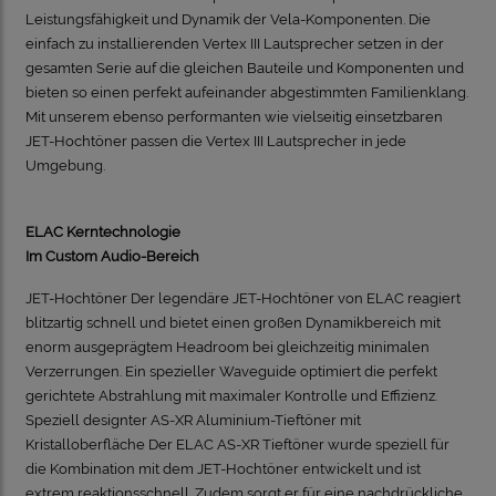
Leistungsfähigkeit und Dynamik der Vela-Komponenten. Die
einfach zu installierenden Vertex III Lautsprecher setzen in der
gesamten Serie auf die gleichen Bauteile und Komponenten und
bieten so einen perfekt aufeinander abgestimmten Familienklang.
Mit unserem ebenso performanten wie vielseitig einsetzbaren
JET-Hochtöner passen die Vertex III Lautsprecher in jede
Umgebung.
ELAC Kerntechnologie
Im Custom Audio-Bereich
JET-Hochtöner Der legendäre JET-Hochtöner von ELAC reagiert
blitzartig schnell und bietet einen großen Dynamikbereich mit
enorm ausgeprägtem Headroom bei gleichzeitig minimalen
Verzerrungen. Ein spezieller Waveguide optimiert die perfekt
gerichtete Abstrahlung mit maximaler Kontrolle und Effizienz.
Speziell designter AS-XR Aluminium-Tieftöner mit
Kristalloberfläche Der ELAC AS-XR Tieftöner wurde speziell für
die Kombination mit dem JET-Hochtöner entwickelt und ist
extrem reaktionsschnell. Zudem sorgt er für eine nachdrückliche,