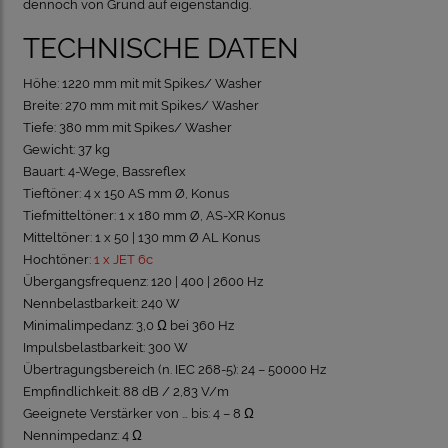
dennoch von Grund auf eigenständig.
TECHNISCHE DATEN
Höhe: 1220 mm mit mit Spikes/ Washer
Breite: 270 mm mit mit Spikes/ Washer
Tiefe: 380 mm mit Spikes/ Washer
Gewicht: 37 kg
Bauart: 4-Wege, Bassreflex
Tieftöner: 4 x 150 AS mm Ø, Konus
Tiefmitteltöner: 1 x 180 mm Ø, AS-XR Konus
Mitteltöner: 1 x 50 | 130 mm Ø AL Konus
Hochtöner:
1 x JET 6c
Übergangsfrequenz: 120 | 400 | 2600 Hz
Nennbelastbarkeit: 240 W
Minimalimpedanz: 3,0 Ω bei 360 Hz
Impulsbelastbarkeit: 300 W
Übertragungsbereich (n. IEC 268-5): 24 – 50000 Hz
Empfindlichkeit: 88 dB / 2,83 V/m
Geeignete Verstärker von … bis: 4 – 8 Ω
Nennimpedanz: 4 Ω