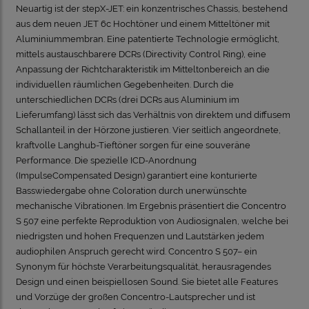
Neuartig ist der stepX-JET: ein konzentrisches Chassis, bestehend
aus dem neuen JET 6c Hochtöner und einem Mitteltöner mit
Aluminiummembran. Eine patentierte Technologie ermöglicht,
mittels austauschbarere DCRs (Directivity Control Ring), eine
Anpassung der Richtcharakteristik im Mitteltonbereich an die
individuellen räumlichen Gegebenheiten. Durch die
unterschiedlichen DCRs (drei DCRs aus Aluminium im
Lieferumfang) lässt sich das Verhältnis von direktem und diffusem
Schallanteil in der Hörzone justieren. Vier seitlich angeordnete,
kraftvolle Langhub-Tieftöner sorgen für eine souveräne
Performance. Die spezielle ICD-Anordnung
(ImpulseCompensated Design) garantiert eine konturierte
Basswiedergabe ohne Coloration durch unerwünschte
mechanische Vibrationen. Im Ergebnis präsentiert die Concentro
S 507 eine perfekte Reproduktion von Audiosignalen, welche bei
niedrigsten und hohen Frequenzen und Lautstärken jedem
audiophilen Anspruch gerecht wird. Concentro S 507– ein
Synonym für höchste Verarbeitungsqualität, herausragendes
Design und einen beispiellosen Sound. Sie bietet alle Features
und Vorzüge der großen Concentro-Lautsprecher und ist