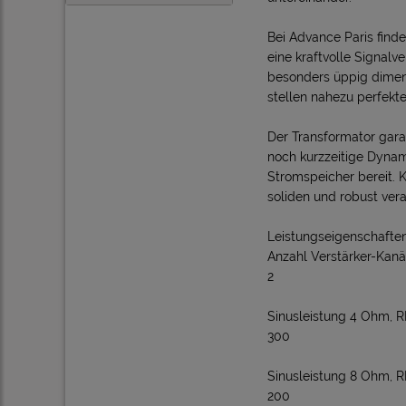
Bei Advance Paris find
eine kraftvolle Signalv
besonders üppig dimen
stellen nahezu perfek
Der Transformator gara
noch kurzzeitige Dynami
Stromspeicher bereit. 
soliden und robust ver
Leistungseigenschafte
Anzahl Verstärker-Kanä
2
Sinusleistung 4 Ohm, R
300
Sinusleistung 8 Ohm, R
200