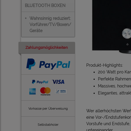
BLUETOOTH BOXEN
+
Wahnsinnig reduziert:
Vorführer/TV/Boxen/
Geräte
Zahlungsmöglichkeiten
Produkt-Highlights:
200 Watt pro Ka
Perfekte Rahmenb
Massives, hochw
Elegantes, attrak
Vorkasse per Überweisung
Wer allerhöchsten Wert 
eine Vor-/Endstufenkom
Vorstufe und Endstufe,
Selbstabholer
untereinander.