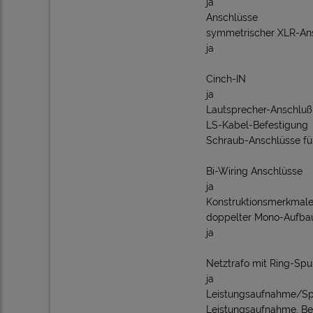
ja
Anschlüsse
symmetrischer XLR-Ans
ja
Cinch-IN
ja
Lautsprecher-Anschluß
LS-Kabel-Befestigung
Schraub-Anschlüsse fü
Bi-Wiring Anschlüsse
ja
Konstruktionsmerkmal
doppelter Mono-Aufba
ja
Netztrafo mit Ring-Spu
ja
Leistungsaufnahme/S
Leistungsaufnahme, Be