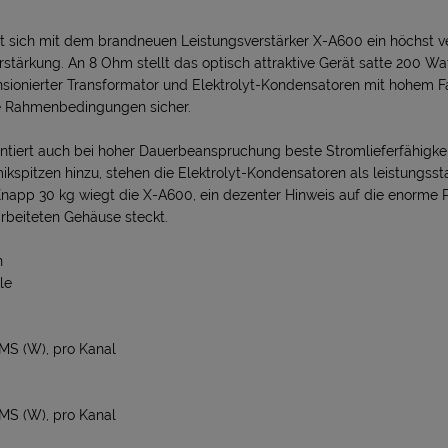
et sich mit dem brandneuen Leistungsverstärker X-A600 ein höchst ver
erstärkung. An 8 Ohm stellt das optisch attraktive Gerät satte 200 Wat
sionierter Transformator und Elektrolyt-Kondensatoren mit hohem
te Rahmenbedingungen sicher.
ntiert auch bei hoher Dauerbeanspruchung beste Stromlieferfähigke
kspitzen hinzu, stehen die Elektrolyt-Kondensatoren als leistungssta
Knapp 30 kg wiegt die X-A600, ein dezenter Hinweis auf die enorme 
arbeiteten Gehäuse steckt.
n
le
MS (W), pro Kanal
MS (W), pro Kanal