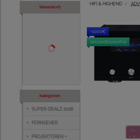
HIFI & HIGHEND
ADV
Warenkorb
-1000€
versandkostenfrei
Kategorien
+
SUPER-DEALZ 2026
+
FERNSEHER
+
PROJEKTOREN +