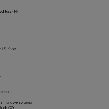
chluss (IN)
r LS-Kabel
e
u
lenkern
pannungsversorgung
trieb (W)