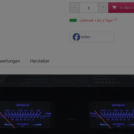
in den 
[*2]
Lieferzeit: 1 bis 3 Tage
teilen
wertungen
Hersteller