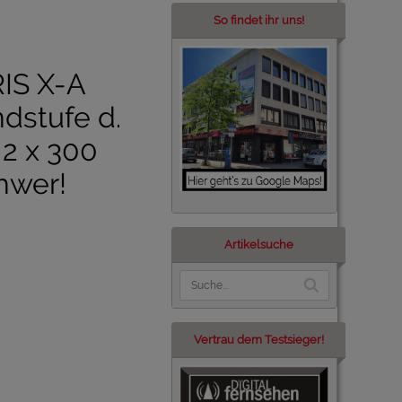
So findet ihr uns!
IS X-A
dstufe d.
 2 x 300
hwer!
Artikelsuche
Vertrau dem Testsieger!