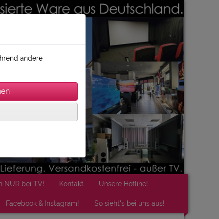
während andere
n NUR bei TV!
Kontakt
Unsere Hotline!
Facebook & Instagram!
So sieht's bei uns aus!