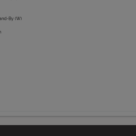
and-By (W)
n