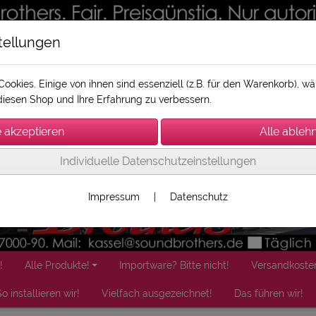
tellungen
ookies. Einige von ihnen sind essenziell (z.B. für den Warenkorb), 
iesen Shop und Ihre Erfahrung zu verbessern.
Individuelle Datenschutzeinstellungen
Impressum
|
Datenschutz
!
Alle Produkte!
Importware? Bitte nicht!
Versandkoste
o installieren wir!
Vielfach ausgezeichnet!
Das führen wir!