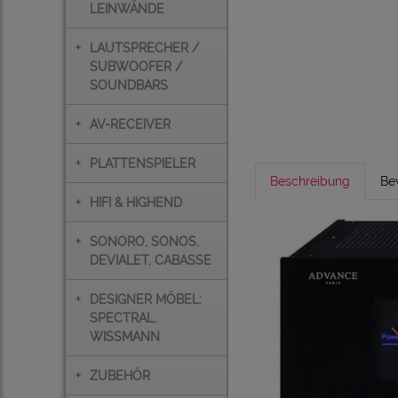
LEINWÄNDE
+
LAUTSPRECHER /
SUBWOOFER /
SOUNDBARS
+
AV-RECEIVER
+
PLATTENSPIELER
Beschreibung
Be
+
HIFI & HIGHEND
+
SONORO, SONOS,
DEVIALET, CABASSE
+
DESIGNER MÖBEL:
SPECTRAL,
WISSMANN
+
ZUBEHÖR