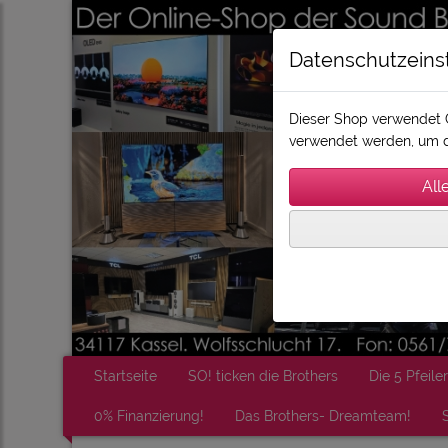
Datenschutzeins
Dieser Shop verwendet C
verwendet werden, um d
Startseite
SO! ticken die Brothers
Die 5 Pfeiler
0% Finanzierung!
Das Brothers- Dreamteam!
S