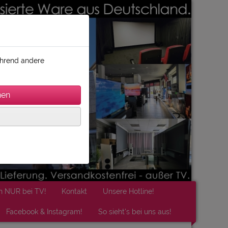
während andere
n NUR bei TV!
Kontakt
Unsere Hotline!
Facebook & Instagram!
So sieht's bei uns aus!