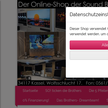
Datenschutzeins
Dieser Shop verwendet C
verwendet werden, um d
Startseite
SO! ticken die Brothers
Die 5 Pfeiler
0% Finanzierung!
Das Brothers- Dreamteam!
S