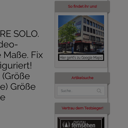
So findet ihr uns!
RE SOLO.
deo-
 Maße. Fix
iguriert!
 (Größe
Artikelsuche
e) Größe
he
Vertrau dem Testsieger!