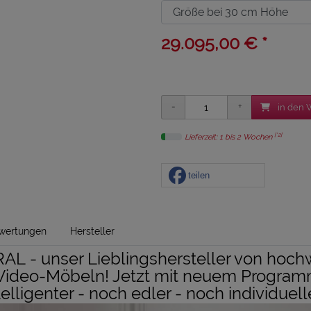
29.095,00 € *
in den 
[*2]
Lieferzeit: 1 bis 2 Wochen
teilen
wertungen
Hersteller
L - unser Lieblingshersteller von hoch
Video-Möbeln! Jetzt mit neuem Program
telligenter - noch edler - noch individuell