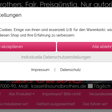
tellungen
ookies. Einige von ihnen sind essenziell (z.B. für den Warenkorb), 
iesen Shop und Ihre Erfahrung zu verbessern.
Individuelle Datenschutzeinstellungen
Impressum
|
Datenschutz
!
Alle Produkte!
Importware? Bitte nicht!
Versandkoste
o installieren wir!
Vielfach ausgezeichnet!
Das führen wir!