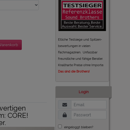
Etliche Testsiege und Spitzen-
Warenkorb
bewertungen in vielen
Fachmagazinen. Unfassbar
freundliche und fähige Berater.
Knallharte Preise ohne Importe.
Das sind die Brothers!
Login
wertigen
m: CORE!
er.
eingeloggt bleiben?