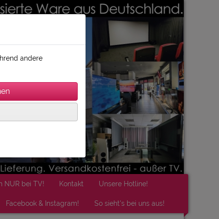
während andere
n NUR bei TV!
Kontakt
Unsere Hotline!
Facebook & Instagram!
So sieht's bei uns aus!