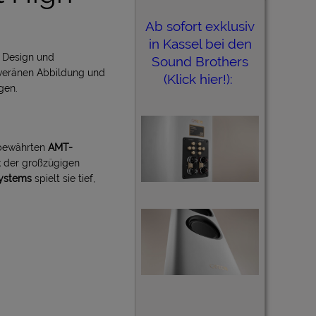
Ab sofort exklusiv
in Kassel bei den
 Design und
Sound Brothers
veränen Abbildung und
(Klick hier!):
gen.
bewährten
AMT-
k der großzügigen
systems
spielt sie tief,