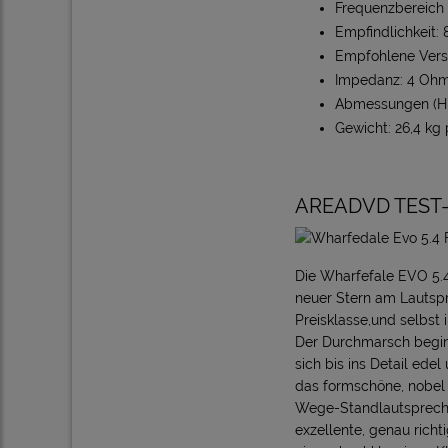
Frequenzbereich (
Empfindlichkeit: 
Empfohlene Verst
Impedanz: 4 Ohm
Abmessungen (H x
Gewicht: 26,4 kg
AREADVD TEST-F
Die Wharfefale EVO 5.4 
neuer Stern am Lautspre
Preisklasse,und selbst
Der Durchmarsch beginnt
sich bis ins Detail ed
das formschöne, nobel 
Wege-Standlautsprecher
exzellente, genau richt