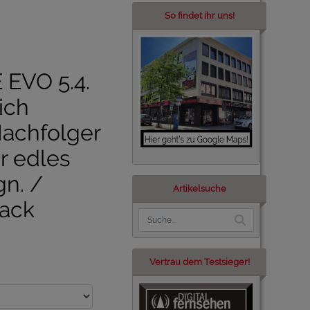
So findet ihr uns!
EVO 5.4.
ich
Nachfolger
r edles
gn. /
Artikelsuche
lack
Vertrau dem Testsieger!