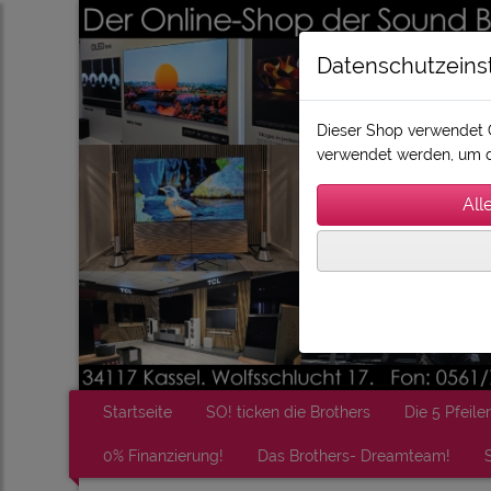
Datenschutzeins
Dieser Shop verwendet C
verwendet werden, um d
Startseite
SO! ticken die Brothers
Die 5 Pfeiler
0% Finanzierung!
Das Brothers- Dreamteam!
S