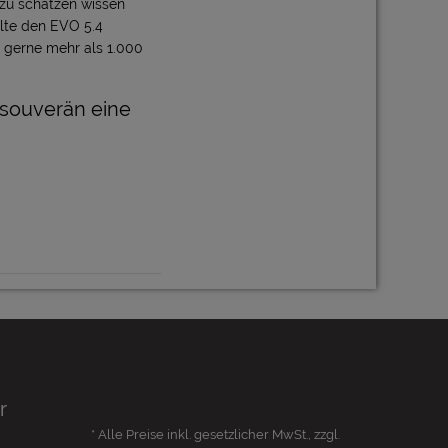
 zu schätzen wissen
llte den EVO 5.4
h gerne mehr als 1.000
 souverän eine
r
* Alle Preise inkl. gesetzlicher MwSt., zzgl.