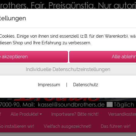
tellungen
ookies. Einige von ihnen sind essenziell (z.B. für den Warenkorb), 
iesen Shop und Ihre Erfahrung zu verbessern.
Individuelle Datenschutzeinstellungen
Impressum
|
Datenschutz
!
Alle Produkte!
Importware? Bitte nicht!
Versandkoste
o installieren wir!
Vielfach ausgezeichnet!
Das führen wir!