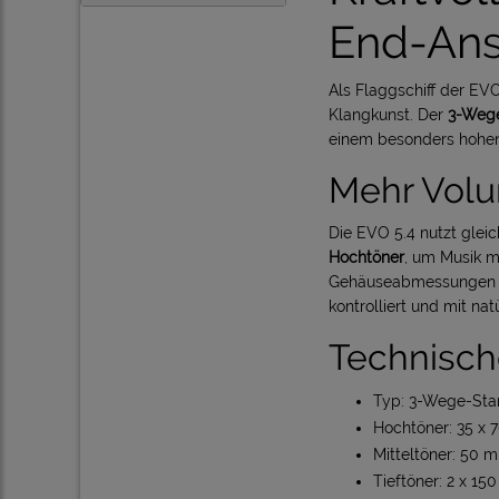
End-An
Als Flaggschiff der EVO
Klangkunst. Der
3-Wege
einem besonders hohen
Mehr Volu
Die EVO 5.4 nutzt glei
Hochtöner
, um Musik m
Gehäuseabmessungen u
kontrolliert und mit na
Technisch
Typ: 3-Wege-Stan
Hochtöner: 35 x
Mitteltöner: 50
Tieftöner: 2 x 1