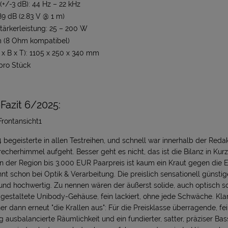
+/-3 dB): 44 Hz – 22 kHz
89 dB (2.83 V @ 1 m)
ärkerleistung: 25 – 200 W
 (8 Ohm kompatibel)
 B x T): 1105 x 250 x 340 mm
 pro Stück
azit 6/2025:
begeisterte in allen Testreihen, und schnell war innerhalb der Redakt
cherhimmel aufgeht. Besser geht es nicht, das ist die Bilanz in Kurz
 in der Region bis 3.000 EUR Paarpreis ist kaum ein Kraut gegen die
 schon bei Optik & Verarbeitung. Die preislich sensationell günstig
el und hochwertig. Zu nennen wären der äußerst solide, auch optisch 
gestaltete Unibody-Gehäuse, fein lackiert, ohne jede Schwäche. Klan
 dann erneut "die Krallen aus": Für die Preisklasse überragende, fe
ig ausbalancierte Räumlichkeit und ein fundierter, satter, präziser Ba