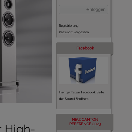
einloggen
Registrierung
Passwort vergessen
Facebook
Hier geht's zur Facebook Seite
der Sound Brothers
NEU: CANTON
REFERENCE 2023
t High-