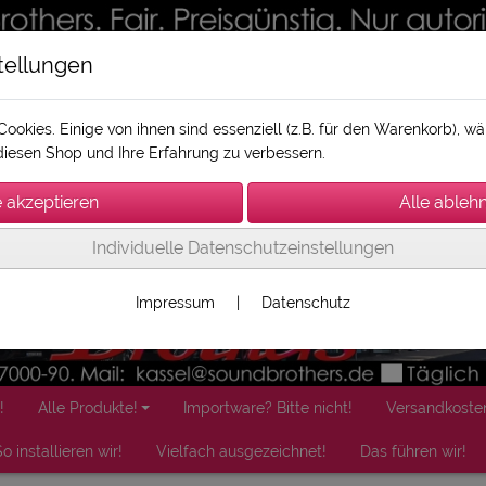
tellungen
ookies. Einige von ihnen sind essenziell (z.B. für den Warenkorb), 
iesen Shop und Ihre Erfahrung zu verbessern.
Individuelle Datenschutzeinstellungen
Impressum
|
Datenschutz
!
Alle Produkte!
Importware? Bitte nicht!
Versandkoste
o installieren wir!
Vielfach ausgezeichnet!
Das führen wir!