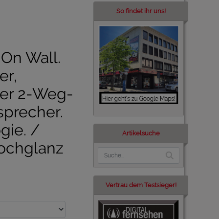
So findet ihr uns!
 On Wall.
er,
er 2-Weg-
precher.
gie. /
Artikelsuche
Hochglanz
Vertrau dem Testsieger!