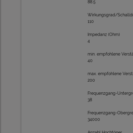
88.5
Wirkungsgrad/Schalldr
110
Impedanz (Ohm)
4
min. empfohlene Verstä
40
max. empfohlene Verstä
200
Frequenzgang-Untergre
38
Frequenzgang-Obergre
34000
Anzahl Hochtöner