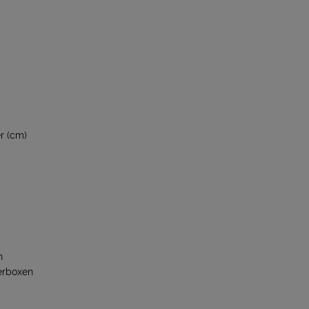
r (cm)
n
erboxen