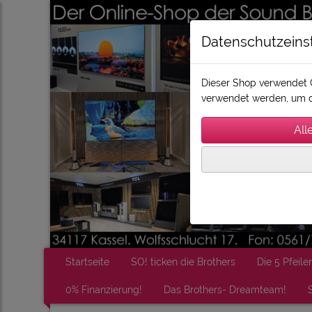
Datenschutzeins
Dieser Shop verwendet C
verwendet werden, um d
Startseite
SO! ticken die Brothers
Die 5 Pfeiler
0% Finanzierung!
Das Brothers- Dreamteam!
S