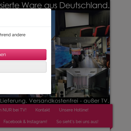
während andere
n NUR bei TV!
Kontakt
Unsere Hotline!
Facebook & Instagram!
So sieht's bei uns aus!