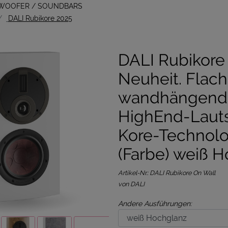
BWOOFER / SOUNDBARS
DALI Rubikore 2025
DALI Rubikore
Neuheit. Flach
wandhängend
HighEnd-Lauts
Kore-Technolo
(Farbe) weiß 
Artikel-Nr.:
DALI Rubikore On Wall
von DALI
Andere Ausführungen: