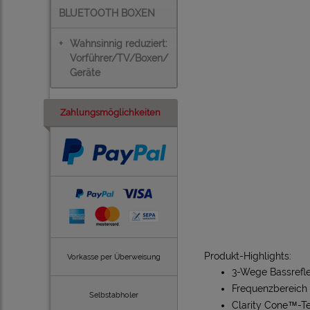
BLUETOOTH BOXEN
+
Wahnsinnig reduziert:
Vorführer/TV/Boxen/
Geräte
Zahlungsmöglichkeiten
Produkt-Highlights:
Vorkasse per Überweisung
3-Wege Bassrefl
Frequenzbereich (
Selbstabholer
Clarity Cone™-T