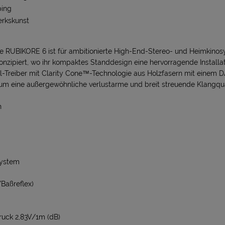
ping
erkskunst
se RUBIKORE 6 ist für ambitionierte High-End-Stereo- und Heimkinos
zipiert, wo ihr kompaktes Standdesign eine hervorragende Installatio
l-Treiber mit Clarity Cone™-Technologie aus Holzfasern mit einem D
um eine außergewöhnliche verlustarme und breit streuende Klangqua
n
system
Baßreflex)
uck 2,83V/1m (dB)