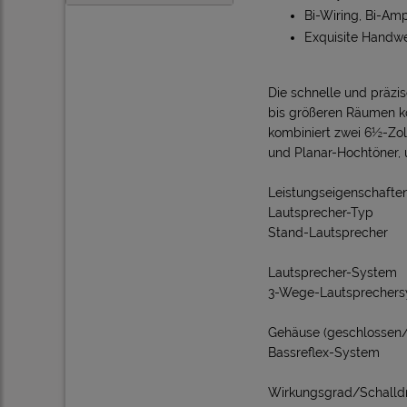
Bi-Wiring, Bi-Am
Exquisite Handw
Die schnelle und präzi
bis größeren Räumen kon
kombiniert zwei 6½-Zol
und Planar-Hochtöner, 
Leistungseigenschafte
Lautsprecher-Typ
Stand-Lautsprecher
Lautsprecher-System
3-Wege-Lautsprecher
Gehäuse (geschlossen/
Bassreflex-System
Wirkungsgrad/Schalldr