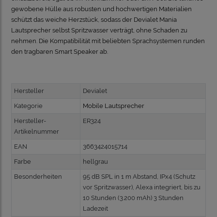
gewobene Hülle aus robusten und hochwertigen Materialien
schützt das weiche Herzstück, sodass der Devialet Mania
Lautsprecher selbst Spritzwasser verträgt, ohne Schaden zu
nehmen. Die Kompatibilität mit beliebten Sprachsystemen runden
den tragbaren Smart Speaker ab.
Hersteller
Devialet
Kategorie
Mobile Lautsprecher
Hersteller-
ER324
Artikelnummer
EAN
3663424015714
Farbe
hellgrau
Besonderheiten
95 dB SPL in 1 m Abstand, IPx4 (Schutz
vor Spritzwasser), Alexa integriert, bis zu
10 Stunden (3.200 mAh) 3 Stunden
Ladezeit