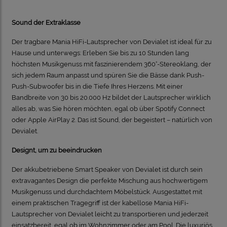
Sound der Extraklasse
Der tragbare Mania HiFi-Lautsprecher von Devialet ist ideal für zu
Hause und unterwegs: Erleben Sie bis zu 10 Stunden lang
höchsten Musikgenuss mit faszinierendem 360°-Stereoklang, der
sich jedem Raum anpasst und spüren Sie die Bässe dank Push-
Push-Subwoofer bis in die Tiefe Ihres Herzens. Mit einer
Bandbreite von 30 bis 20.000 Hz bildet der Lautsprecher wirklich
alles ab, was Sie hören möchten, egal ob über Spotify Connect
oder Apple AirPlay 2. Das ist Sound, der begeistert – natürlich von
Devialet.
Designt, um zu beeindrucken
Der akkubetriebene Smart Speaker von Devialet ist durch sein
extravagantes Design die perfekte Mischung aus hochwertigem
Musikgenuss und durchdachtem Möbelstück. Ausgestattet mit
einem praktischen Tragegriff ist der kabellose Mania HiFi-
Lautsprecher von Devialet leicht zu transportieren und jederzeit
einsatzbereit, egal ob im Wohnzimmer oder am Pool. Die luxuriös