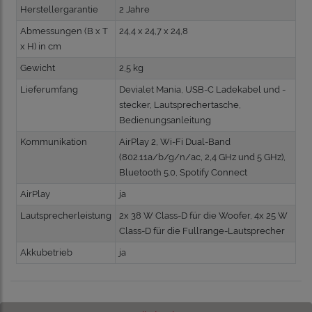
Herstellergarantie
2 Jahre
Abmessungen (B x T
24,4 x 24,7 x 24,8
x H) in cm
Gewicht
2,5 kg
Lieferumfang
Devialet Mania, USB-C Ladekabel und -
stecker, Lautsprechertasche,
Bedienungsanleitung
Kommunikation
AirPlay 2, Wi-Fi Dual-Band
(802.11a/b/g/n/ac, 2,4 GHz und 5 GHz),
Bluetooth 5.0, Spotify Connect
AirPlay
ja
Lautsprecherleistung
2x 38 W Class-D für die Woofer, 4x 25 W
Class-D für die Fullrange-Lautsprecher
Akkubetrieb
ja