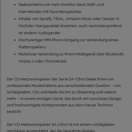
Radioerlebnis mit mehr Komfort dank DAB+ und
Internetradio mit Favoritenspeicher
Inhalte von Spotify, TIDAL, Amazon Music oder Deezer in
höchster Klangqualität streamen, auch raumübergreifend
an andere Audiogeräte
Hochwertiger MM Phono Eingang zur Verbindung eines
Plattenspielers
Mühelose Verbindung zu Ihrem Mobilgerät über Bluetooth,
Airplay 2 oder Chromecast
Der CD-Netzwerkspieler der Serie SA-C600 bietet Ihnen ein
umfassendes Musikerlebnis aus verschiedensten Quellen – von
Schallplatten, CDs und Radio bis hin zu Streaming und vielem
mehr – in einem einzigen Gerät, das durch ein luxuriöses Design
und hochwertigste Komponenten aus dem Hause Technics
besticht.
Der CD-Netzwerkspieler SA-C600 ist mit einem volldigitalen
Verstärker ausgestattet, der die bewährte digitale